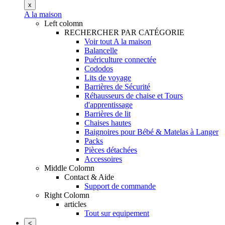
x
A la maison
Left colomn
RECHERCHER PAR CATÉGORIE
Voir tout A la maison
Balancelle
Puériculture connectée
Cododos
Lits de voyage
Barrières de Sécurité
Réhausseurs de chaise et Tours
d'apprentissage
Barrières de lit
Chaises hautes
Baignoires pour Bébé & Matelas à Langer
Packs
Pièces détachées
Accessoires
Middle Colomn
Contact & Aide
Support de commande
Right Colomn
articles
Tout sur equipement
<