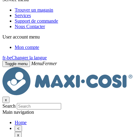
Trouver un magasin
Services
Support de commande
Nous Contacter
User account menu
Mon compte
fr-be
Changer la langue
Menu
Fermer
Toggle menu
x
Search
Main navigation
Home
<
x