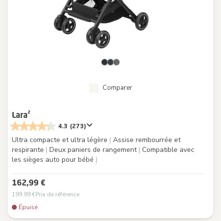
Comparer
Lara²
4.3
(273)
Ultra compacte et ultra légère
|
Assise rembourrée et
respirante
|
Deux paniers de rangement
|
Compatible avec
les sièges auto pour bébé
|
162,99 €
199,99 €
Prix de référence
Épuisé