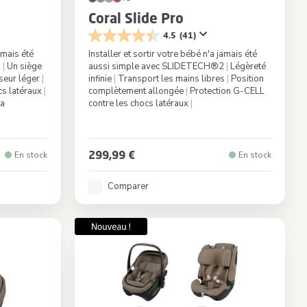
Coral Slide Pro
4.5
(41)
amais été
Installer et sortir votre bébé n'a jamais été
2
|
Un siège
aussi simple avec SLIDETECH®2
|
Légèreté
seur léger
|
infinie
|
Transport les mains libres
|
Position
cs latéraux
|
complètement allongée
|
Protection G-CELL
la
contre les chocs latéraux
|
c Truffle
Couleur
Moon Graphite
299,99 €
En stock
En stock
Comparer