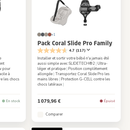
+1
Pack Coral Slide Pro Family
4.7
(117)
e
Installer et sortir votre bébé n'a jamais été
ent
aussi simple avec SLIDETECH®2
|
Ultra-
w pour
léger et pratique
|
Position complètement
cile à
allongée
|
Transportez Coral Slide Pro les
e les chocs
mains libres
|
Protection G-CELL contre les
chocs latéraux
|
c Truffle
Couleur
Oak Truffle
1 079,96 €
En stock
Épuisé
Comparer