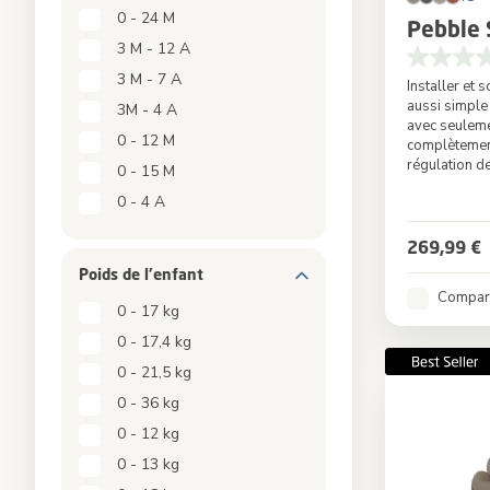
0 - 24 M
Pebble 
3 M - 12 A
3 M - 7 A
Installer et 
aussi simp
3M - 4 A
avec seuleme
0 - 12 M
complètemen
régulation d
0 - 15 M
0 - 4 A
Couleur
269,99 €
Poids de l'enfant
Compar
0 - 17 kg
0 - 17,4 kg
0 - 21,5 kg
0 - 36 kg
0 - 12 kg
0 - 13 kg