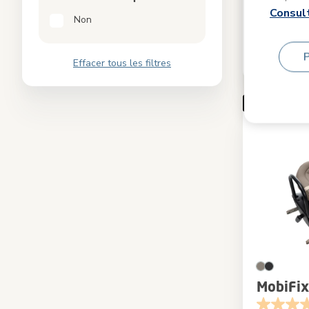
Couleur
Consult
Non
629,97 €
Compar
Effacer tous les filtres
MobiFix