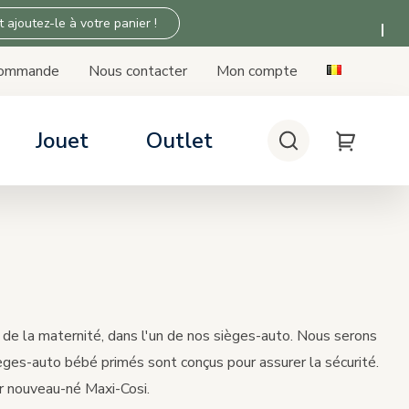
t ajoutez-le à votre panier !
commande
Nous contacter
Mon compte
Jouet
Outlet
Chercher
My Cart
ièges-auto
oussettes
ny Love
ipement
vec les poussettes
 la compatibilité des sièges et bases
ie de la maternité, dans l'un de nos sièges-auto. Nous serons
èges-auto bébé primés sont conçus pour assurer la sécurité.
r nouveau-né Maxi-Cosi.