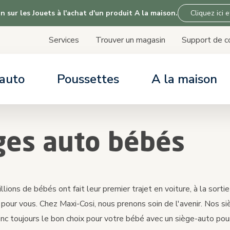
 sur les Jouets à l'achat d'un produit A la maison.
Cliquez ici e
Services
Trouver un magasin
Support de 
Skip
to
Content
 auto
Poussettes
A la maison
ONTACT & AIDE
ONTACT & AIDE
ONTACT & AIDE
CONTACT & AIDE
ARTICLES
ARTICLES
ARTICLES
ARTICLES
vices
vices
vices
ervices
Tout sur nos s
Tout sur nos p
À propos de Ti
Tout sur equ
ges auto bébés
 jours d'essai gratuit
port de commande
port de commande
upport de commande
Compatibilité a
port de commande
Vue d’ensemble de
de d'achat siège auto
lions de bébés ont fait leur premier trajet en voiture, à la sort
pour vous. Chez Maxi-Cosi, nous prenons soin de l'avenir. Nos si
nc toujours le bon choix pour votre bébé avec un siège-auto pou