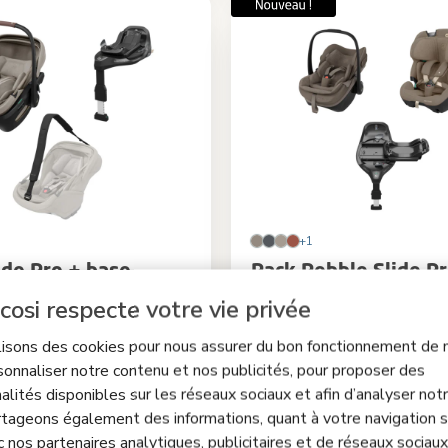
+1
ide Pro + base
Pack Pebble Slide P
ix Slide Pro +
Family
cosi respecte votre vie privée
de transport
4.6
(79)
4.6
(60)
lisons des cookies pour nous assurer du bon fonctionnement de n
nie
|
Position complètement
Installer et sortir votre bébé n'a j
taller et sortir votre bébé n'a
aussi simple avec SLIDETECH®
sonnaliser notre contenu et nos publicités, pour proposer des
aussi simple avec SLIDETECH®2
|
avec seulement 3,9 kg
|
Position
alités disponibles sur les réseaux sociaux et afin d’analyser notre
-CELL contre les chocs latéraux
|
complètement allongée
|
Un siège
tageons également des informations, quant à votre navigation s
s mains libres
|
les âges
|
ClimaFlow pour la régul
température
|
c nos partenaires analytiques, publicitaires et de réseaux sociaux