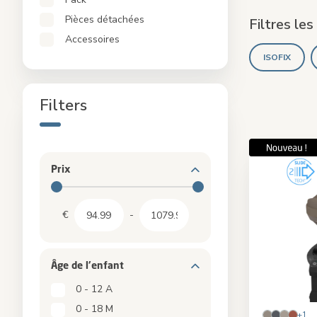
Baignoires pour Bébé & Matelas à Langer
Pièces détachées
Filtres les
Packs
Accessoires
Pièces détachées
ISOFIX
Accessoires
Filters
Prix
€
-
Âge de l'enfant​​
0 - 12 A
0 - 18 M
+1