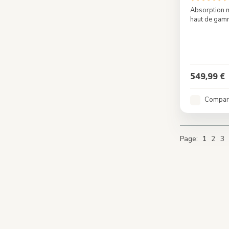
Absorption 
haut de ga
Couleur
549,99 €
Compar
You're c
Page
Pa
Page
1
2
3