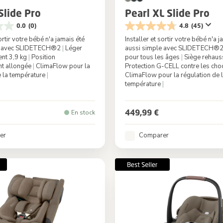
Slide Pro
Pearl XL Slide Pro
0.0
(0)
4.8
(45)
sortir votre bébé n'a jamais été
Installer et sortir votre bébé n'a j
le avec SLIDETECH®2
|
Léger
aussi simple avec SLIDETECH®
nt 3,9 kg
|
Position
pour tous les âges
|
Siège rehaus
t allongée
|
ClimaFlow pour la
Protection G-CELL contre les cho
e la température
|
ClimaFlow pour la régulation de 
température
|
Oak Truffle
Couleur
Authenti
449,99 €
En stock
er
Comparer