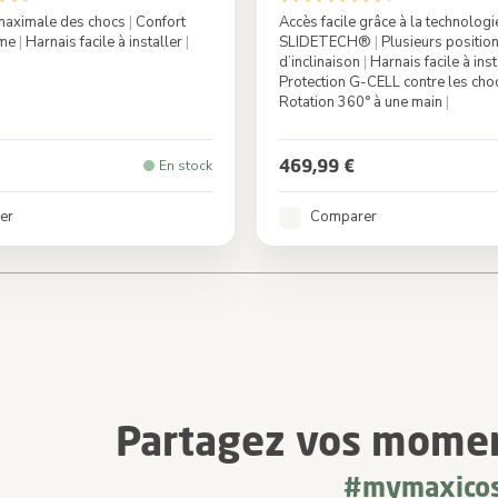
maximale des chocs
|
Confort
Accès facile grâce à la technologi
mme
|
Harnais facile à installer
|
SLIDETECH®
|
Plusieurs positio
d’inclinaison
|
Harnais facile à ins
Protection G-CELL contre les cho
Rotation 360° à une main
|
Authentic Truffle
Couleur
Authenti
469,99 €
En stock
er
Comparer
urrently reading page
ge
Page
Page
Partagez vos momen
#mymaxicos