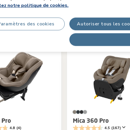
Sapphire Sand
Couleur
Oak
ez notre politique de cookies.
989,97 €
Épuisé
Paramètres des cookies
Autoriser tous les coo
er
Comparer
Tout refuser
 Pro
Mica 360 Pro
4.8
(4)
4.5
(167)