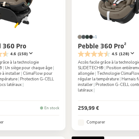
+1
 360 Pro
Pebble 360 Pro²
4.6
(150)
4.5
(128)
grâce à la technologie
Accès facile grâce à la technologi
H®
|
Un siège pour chaque âge
|
SLIDETECH®
|
Position entièrem
e à installer
|
ClimaFlow pour
allongée
|
Technologie ClimaFlo
empérature
|
Protection G-CELL
réguler la température
|
Harnais fa
hocs latéraux
|
installer
|
Protection G-CELL contr
latéraux
|
Authentic Truffle
Couleur
Twilli
259,99 €
En stock
er
Comparer