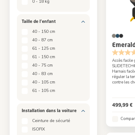
0 - 18 kg
Taille de l'enfant​​
40 - 150 cm
40 - 87 cm
Emerald
61 - 125 cm
61 - 150 cm
Accès facile 
40 - 75 cm
SLIDETEC
Harnais facil
40 - 83 cm
réguler la t
40 - 105 cm
contre les c
61 - 105 cm
Couleur
499,99 €
Installation dans la voiture
Compar
Ceinture de sécurté
ISOFIX