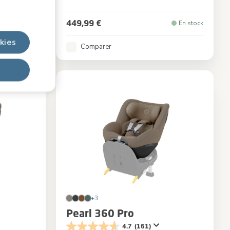
 Truffle
Couleur
Authentic Truffle
449,99 €
En stock
En stock
kies
Comparer
+3
Pearl 360 Pro
4.7
(161)