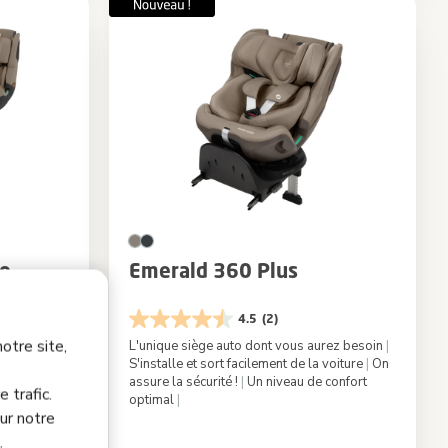
ro
Emerald 360 Plus
4.5
(2)
otre site,
amais été
L'unique siège auto dont vous aurez besoin
|
2
|
Léger
S'installe et sort facilement de la voiture
|
On
assure la sécurité !
|
Un niveau de confort
 trafic.
 pour tous
optimal
|
ur notre
ation de la
.