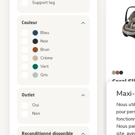
Support leg
Couleur
Bleu
Noir
Brun
Crème
Vert
Gris
Coral Sl
FamilyF
Maxi-
sangle 
Outlet
Nous uti
Légèreté infi
Oui
allongée
|
Ins
pour per
Non
jamais été 
fonctionn
Protection G
Nous par
Transport le
site, ave
Reconditionné disponible