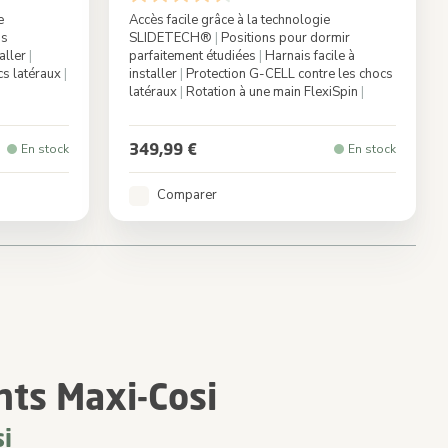
e
Accès facile grâce à la technologie
ns
SLIDETECH®
|
Positions pour dormir
taller
|
parfaitement étudiées
|
Harnais facile à
cs latéraux
|
installer
|
Protection G-CELL contre les chocs
latéraux
|
Rotation à une main FlexiSpin
|
c Truffle
Couleur
Authentic Truffle
349,99 €
En stock
En stock
Comparer
ts Maxi-Cosi
i