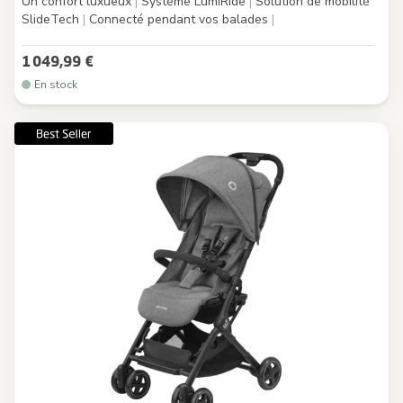
Un confort luxueux
|
Système LumiRide
|
Solution de mobilité
SlideTech
|
Connecté pendant vos balades
|
1 049,99 €
En stock