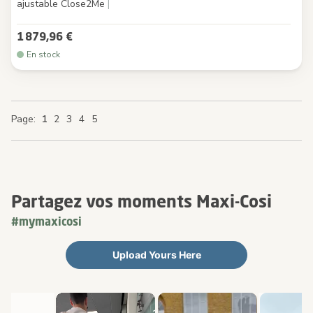
ajustable Close2Me
|
1 879,96 €
En stock
You're currently reading page
Page
Page
Page
Page
Page
Page
Page
1
2
3
4
5
Partagez vos moments Maxi-Cosi
#mymaxicosi
Upload Yours Here
Media Carousel
Carousel with product photos. Use the previous and next buttons 