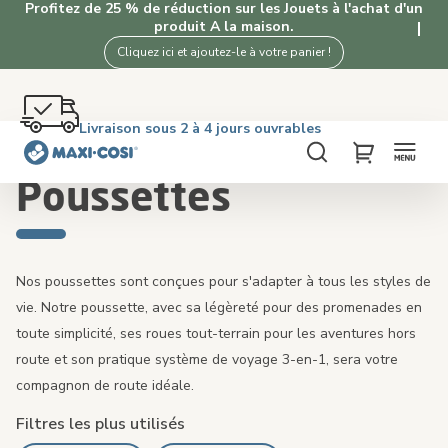
Profitez de 25 % de réduction sur les Jouets à l'achat d'un
produit A la maison.
Cliquez ici et ajoutez-le à votre panier !
Retour gratuit dans les 100 jours
Livraison sous 2 à 4 jours ouvrables
Livraison offerte dès €50. Achetez maintenant!
4,3★ de 1K+ clients satisfaits de nos produits
Accueil
Poussettes
Chercher
My Cart
Poussettes
Nos poussettes sont conçues pour s'adapter à tous les styles de
vie. Notre poussette, avec sa légèreté pour des promenades en
toute simplicité, ses roues tout-terrain pour les aventures hors
route et son pratique système de voyage 3-en-1, sera votre
compagnon de route idéale.
Filtres les plus utilisés