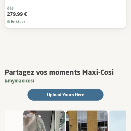
dès
279,99 €
En stock
Partagez vos moments Maxi-Cosi
#mymaxicosi
Upload Yours Here
Media Carousel
Carousel with product photos. Use the previous and next buttons 