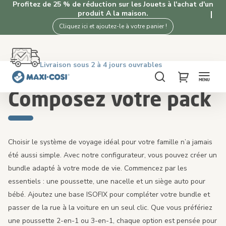
Profitez de 25 % de réduction sur les Jouets à l'achat d'un
produit A la maison.
Cliquez ici et ajoutez-le à votre panier !
Retour gratuit dans les 100 jours
Livraison sous 2 à 4 jours ouvrables
Livraison offerte dès €50. Achetez maintenant!
4,3★ de 1K+ clients satisfaits de nos produits
Accueil
Poussettes
Composez votre pack
Chercher
My Cart
Composez votre pack
Choisir le système de voyage idéal pour votre famille n’a jamais
été aussi simple. Avec notre configurateur, vous pouvez créer un
bundle adapté à votre mode de vie. Commencez par les
essentiels : une poussette, une nacelle et un siège auto pour
bébé. Ajoutez une base ISOFIX pour compléter votre bundle et
passer de la rue à la voiture en un seul clic. Que vous préfériez
une poussette 2-en-1 ou 3-en-1, chaque option est pensée pour