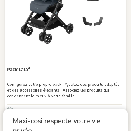
Pack Lara²
Configurez votre propre pack
|
Ajoutez des produits adaptés
et des accessoires élégants
|
Associez les produits qui
conviennent le mieux à votre famille
|
dès
159,99 €
Maxi-cosi respecte votre vie
En stock
privée