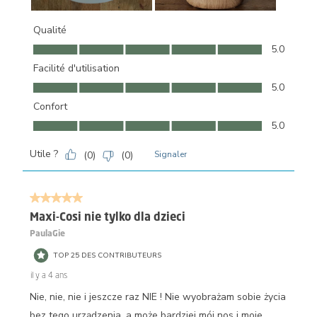
Qualité
Qualité, 5.0 sur 5
5.0
Facilité d'utilisation
Facilité d'utilisation, 5.0 sur 5
5.0
Confort
Confort, 5.0 sur 5
5.0
Utile ?
(
0
)
(
0
)
Signaler
5 sur 5 étoiles.
Maxi-Cosi nie tylko dla dzieci
PaulaGie
TOP 25 DES CONTRIBUTEURS
il y a 4 ans
Nie, nie, nie i jeszcze raz NIE ! Nie wyobrażam sobie życia
bez tego urządzenia, a może bardziej mój nos i moje