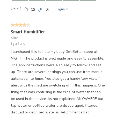
Utile ?
(
2
)
(
0
)
Signaler
4 sur 5 étoiles.
Smart Humidifier
Slliw
il y a 3 ans
I purchased this to help my baby Get Better sleep at
NIGHT. The product is well made and easy to assemble.
The app instructions were also easy to follow and set
up. There are several settings you can use from manual,
automation to timer. You also get a handy ‘low water’
alert with the machine switching off if this happens. One
thing that was confusing is the tYpe of water that can
be used in the device. Its not explained ANYWHERE but
tap water or bottled water are discouraged. Filtered,
distilled or deonized water is ReCommended so