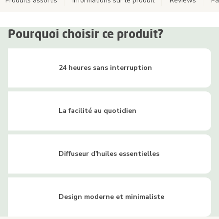
Produits assortis
Informations sur le produit
Reviews
Pa
Pourquoi choisir ce produit?
24 heures sans interruption
La facilité au quotidien
Diffuseur d'huiles essentielles
Design moderne et minimaliste