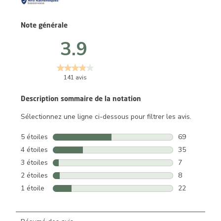
Note générale
3.9
141 avis
Description sommaire de la notation
Sélectionnez une ligne ci-dessous pour filtrer les avis.
5 étoiles
étoiles
69
69 avis avec 5
4 étoiles
étoiles
35
35 avis avec 4
3 étoiles
étoiles
7
7 avis avec 3 
2 étoiles
étoiles
8
8 avis avec 2 
1 étoile
étoiles
22
22 avis avec 1