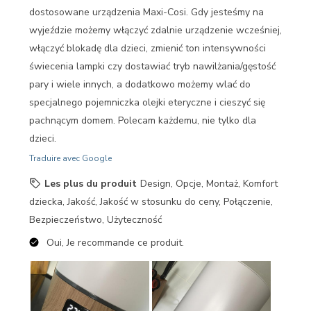
dostosowane urządzenia Maxi-Cosi. Gdy jesteśmy na
wyjeździe możemy włączyć zdalnie urządzenie wcześniej,
włączyć blokadę dla dzieci, zmienić ton intensywności
świecenia lampki czy dostawiać tryb nawilżania/gęstość
pary i wiele innych, a dodatkowo możemy wlać do
specjalnego pojemniczka olejki eteryczne i cieszyć się
pachnącym domem. Polecam każdemu, nie tylko dla
dzieci.
Traduire avec Google
Les plus du produit
Design, Opcje, Montaż, Komfort
dziecka, Jakość, Jakość w stosunku do ceny, Połączenie,
Bezpieczeństwo, Użyteczność
Oui, Je recommande ce produit.