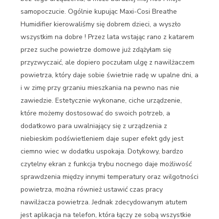
samopoczucie. Ogólnie kupując Maxi-Cosi Breathe
Humidifier kierowaliśmy się dobrem dzieci, a wyszło
wszystkim na dobre ! Przez lata wstając rano z katarem
przez suche powietrze domowe już zdążyłam się
przyzwyczaić, ale dopiero poczułam ulgę z nawilżaczem
powietrza, który daje sobie świetnie radę w upalne dni, a
i w zimę przy grzaniu mieszkania na pewno nas nie
zawiedzie. Estetycznie wykonane, ciche urządzenie,
które możemy dostosować do swoich potrzeb, a
dodatkowo para uwalniający się z urządzenia z
niebieskim podświetleniem daje super efekt gdy jest
ciemno wiec w dodatku uspokaja. Dotykowy, bardzo
czytelny ekran z funkcja trybu nocnego daje możliwość
sprawdzenia między innymi temperatury oraz wilgotności
powietrza, można również ustawić czas pracy
nawilżacza powietrza. Jednak zdecydowanym atutem
jest aplikacja na telefon, która łączy ze sobą wszystkie