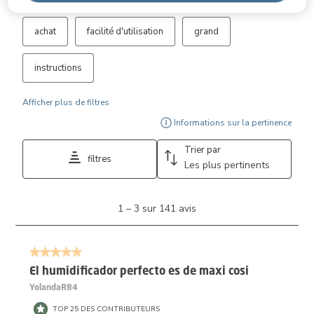
achat
facilité d'utilisation
grand
instructions
Afficher plus de filtres
Affi
Informations sur la pertinence
Trier par
filtres
Les plus pertinents
1
1
–
3 sur 141
avis
à
3
sur
5 sur 5 étoiles.
141
avis.
El humidificador perfecto es de maxi cosi
YolandaR84
TOP 25 DES CONTRIBUTEURS