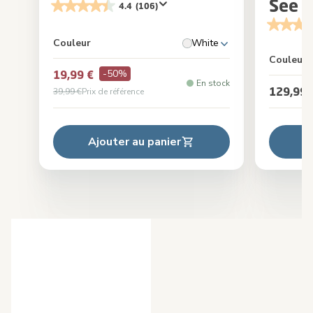
See
4.4
(106)
Couleur
White
Couleur
-50%
19,99 €
En stock
129,99 
39,99 €
Prix de référence
Ajouter au panier
A