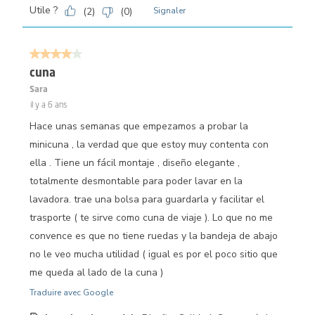
Utile ?
(
2
)
(
0
)
Signaler
4 sur 5 étoiles.
cuna
Sara
il y a 6 ans
Hace unas semanas que empezamos a probar la
minicuna , la verdad que que estoy muy contenta con
ella . Tiene un fácil montaje , diseño elegante ,
totalmente desmontable para poder lavar en la
lavadora. trae una bolsa para guardarla y facilitar el
trasporte ( te sirve como cuna de viaje ). Lo que no me
convence es que no tiene ruedas y la bandeja de abajo
no le veo mucha utilidad ( igual es por el poco sitio que
me queda al lado de la cuna )
Traduire avec Google