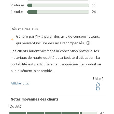
3 avis avec 3 
2 étoiles
étoiles
11
11 avis avec 2
1 étoile
étoiles
24
24 avis avec 1
Notes moyennes des clients
Qualité
Qualité, 4.1 sur 5
4.1