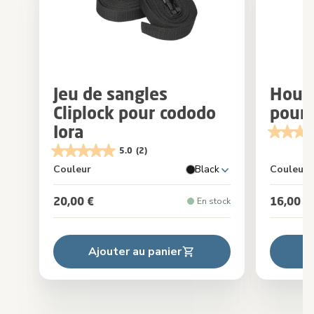
Jeu de sangles
Houss
Cliplock pour cododo
pour 
Iora
5.0
(2)
Couleur
Black
Couleur
20,00 €
16,00 €
En stock
Ajouter au panier