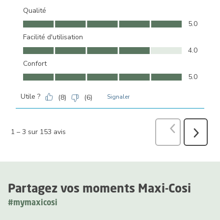
Qualité
Qualité, 5.0 sur 5
5.0
Facilité d'utilisation
Facilité d'utilisation, 4.0 sur 5
4.0
Confort
Confort, 5.0 sur 5
5.0
Utile ?
(
8
)
(
6
)
Signaler
Précédent
avi
1
–
3 sur 153
avis
Suivant
avis
Partagez vos moments Maxi-Cosi
#mymaxicosi