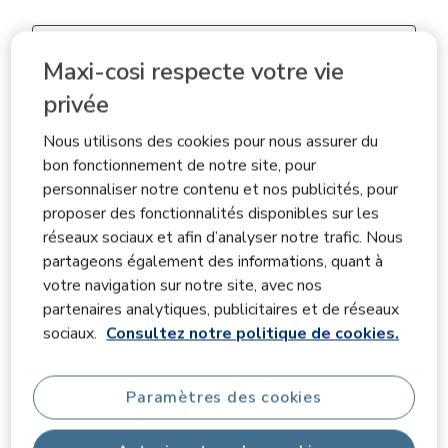
Zone de recherche de sujet et d'avis
Maxi-cosi respecte votre vie
privée
la satisfaction
achat
qualité
confort
Nous utilisons des cookies pour nous assurer du
matériel
fonctionnel
bon fonctionnement de notre site, pour
personnaliser notre contenu et nos publicités, pour
Afficher plus de filtres
proposer des fonctionnalités disponibles sur les
réseaux sociaux et afin d’analyser notre trafic. Nous
Affi
Informations sur la pertinence
partageons également des informations, quant à
Trier par
votre navigation sur notre site, avec nos
filtres
Les plus pertinents
partenaires analytiques, publicitaires et de réseaux
sociaux.
Consultez notre politique de cookies.
1
1
–
3 sur 153
avis
à
3
Paramètres des cookies
sur
5 sur 5 étoiles.
153
avis.
Seperate but close bed for baby