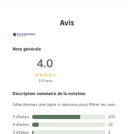
Avis
Note générale
4.0
153 avis
Description sommaire de la notation
Sélectionnez une ligne ci-dessous pour filtrer les avis.
5 étoiles
étoiles
101
101 avis avec 
4 étoiles
étoiles
14
14 avis avec 4
3 étoiles
étoiles
3