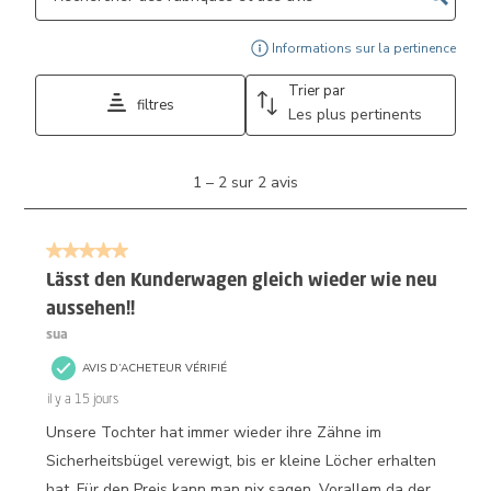
Affi
Informations sur la pertinence
Trier par
filtres
Les plus pertinents
1
1
–
2 sur 2
avis
à
2
sur
5 sur 5 étoiles.
2
avis.
Lässt den Kunderwagen gleich wieder wie neu
aussehen!!
sua
AVIS D’ACHETEUR VÉRIFIÉ
il y a 15 jours
Unsere Tochter hat immer wieder ihre Zähne im
Sicherheitsbügel verewigt, bis er kleine Löcher erhalten
hat. Für den Preis kann man nix sagen. Vorallem da der