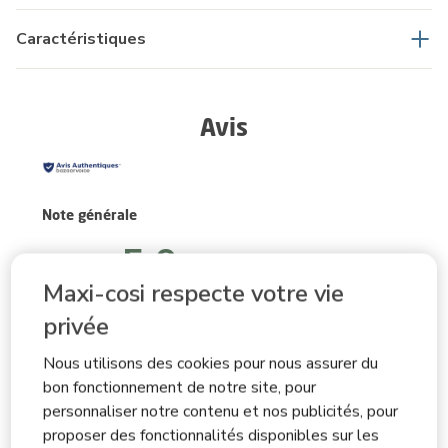
Caractéristiques
Avis
Note générale
5.0
Maxi-cosi respecte votre vie
privée
2 avis
Nous utilisons des cookies pour nous assurer du
Description sommaire de la notation
bon fonctionnement de notre site, pour
Sélectionnez une ligne ci-dessous pour filtrer les avis.
personnaliser notre contenu et nos publicités, pour
proposer des fonctionnalités disponibles sur les
5 étoiles
étoiles
2