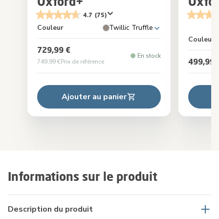
Oxford+
Oxfo
4.7
(75)
Couleur
Twillic Truffle
Couleur
729,99 €
En stock
499,99 
749,99 €
Prix de référence
Ajouter au panier
A
Informations sur le produit
Description du produit