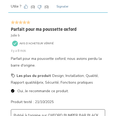
Utile ?
(
0
)
(
0
)
Signaler
5 sur 5 étoiles.
Parfait pour ma poussette oxford
Julie b
AVIS D’ACHETEUR VÉRIFIÉ
il y a 8 mois
Parfait pour ma poussette oxford, nous avions perdu la
barre d'origine.
Les plus du produit
Design, Installation, Qualité,
Rapport qualité/prix, Sécurité, Fonctions pratiques
Oui, Je recommande ce produit.
Produit testé :
21/10/2025
Publié à l'origine sur OXFORD BUMPER BAR BLACK