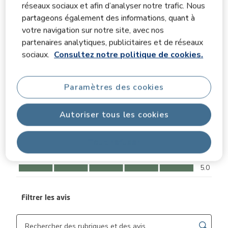
réseaux sociaux et afin d’analyser notre trafic. Nous
2 avis avec 5 
4 étoiles
étoiles
0
partageons également des informations, quant à
0 avis avec 4 
3 étoiles
étoiles
0
votre navigation sur notre site, avec nos
0 avis avec 3 
2 étoiles
étoiles
0
partenaires analytiques, publicitaires et de réseaux
0 avis avec 2 
1 étoile
étoiles
0
sociaux.
Consultez notre politique de cookies.
0 avis avec 1 
Notes moyennes des clients
Paramètres des cookies
Qualité
Qualité, 5.0 sur 5
5.0
Autoriser tous les cookies
Facilité d'utilisation
Facilité d'utilisation, 5.0 sur 5
5.0
Tout refuser
Confort
Confort, 5.0 sur 5
5.0
Filtrer les avis
Zone de recherche de sujet et d'avis