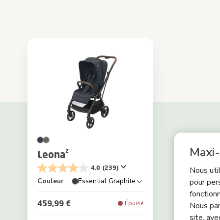
Maxi-
Leona²
4.0
(239)
Nous uti
Couleur
Essential Graphite
pour per
fonctionn
459,99 €
Épuisé
Nous par
site, ave