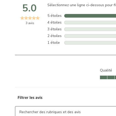
5.0
Sélectionnez une ligne ci-dessous pour fil
5 étoiles
étoiles
4 étoiles
étoiles
3 avis
3 étoiles
étoiles
2 étoiles
étoiles
1 étoile
étoiles
Qualité
Qualité, 4.
Filtrer les avis
Zone de recherche de sujet et d'avis