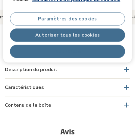
produit
ormations sur le produit
Reviews
Partagez vos moments Maxi-
Paramètres des cookies
Autoriser tous les cookies
Informations sur le produit
Tout refuser
Description du produit
Caractéristiques
Contenu de la boîte
Avis