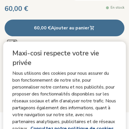
60,00 €
En stock
60,00 €
Ajouter au panier
Livraison offerte dès €50
Maxi-cosi respecte votre vie
privée
Livraison sous 2 à 3 jours ouvrables
Nous utilisons des cookies pour nous assurer du
bon fonctionnement de notre site, pour
Retour gratuit dans les 100 jours
personnaliser notre contenu et nos publicités, pour
proposer des fonctionnalités disponibles sur les
réseaux sociaux et afin d’analyser notre trafic. Nous
Garantie incluse de 24 mois
partageons également des informations, quant à
votre navigation sur notre site, avec nos
Voir plus d'informations sur le
partenaires analytiques, publicitaires et de réseaux
sociaux.
Consultez notre politique de cookies.