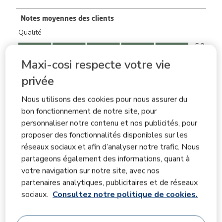
Notes moyennes des clients
Qualité
Qualité, 5.0 sur 5
5.0
Facilité d'utilisation
Maxi-cosi respecte votre vie
Facilité d'utilisation, 5.0 sur 5
5.0
privée
Confort
Confort, 5.0 sur 5
Nous utilisons des cookies pour nous assurer du
5.0
bon fonctionnement de notre site, pour
personnaliser notre contenu et nos publicités, pour
Filtrer les avis
proposer des fonctionnalités disponibles sur les
réseaux sociaux et afin d’analyser notre trafic. Nous
Zone de recherche de sujet et d'avis
partageons également des informations, quant à
votre navigation sur notre site, avec nos
Affi
Informations sur la pertinence
partenaires analytiques, publicitaires et de réseaux
sociaux.
Consultez notre politique de cookies.
Trier par
filtres
Les plus pertinents