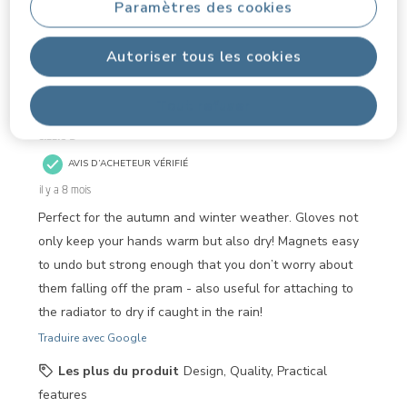
Paramètres des cookies
1
1
–
3 sur 4
avis
à
Autoriser tous les cookies
3
sur
5 sur 5 étoiles.
4
Tout refuser
avis.
Cosy hands during chilly walks
Lizzie B
AVIS D’ACHETEUR VÉRIFIÉ
il y a 8 mois
Perfect for the autumn and winter weather. Gloves not
only keep your hands warm but also dry! Magnets easy
to undo but strong enough that you don’t worry about
them falling off the pram - also useful for attaching to
the radiator to dry if caught in the rain!
Traduire avec Google
Les plus du produit
Design, Quality, Practical
features