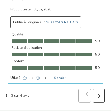
Produit testé :
03/02/2026
Publié à l'origine sur
MC GLOVES INK BLACK
Qualité
Qualité, 5.0 sur 5
5.0
Facilité d'utilisation
Facilité d'utilisation, 5.0 sur 5
5.0
Confort
Confort, 5.0 sur 5
5.0
Utile ?
(
0
)
(
0
)
Signaler
Précédent
avi
1
–
3 sur 4
avis
Suivant
avis