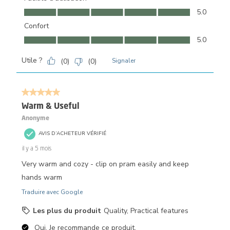
Facilité d'utilisation, 5.0 sur 5
5.0
Confort
Confort, 5.0 sur 5
5.0
Utile ?
(
0
)
(
0
)
Signaler
5 sur 5 étoiles.
Warm & Useful
Anonyme
AVIS D’ACHETEUR VÉRIFIÉ
il y a 5 mois
Very warm and cozy - clip on pram easily and keep
hands warm
Traduire avec Google
Les plus du produit
Quality, Practical features
Oui, Je recommande ce produit.