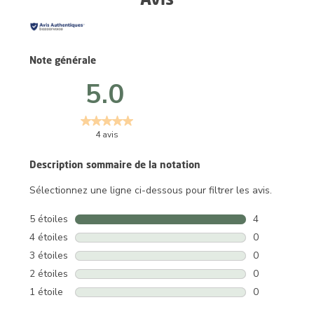
Note générale
5.0
4 avis
Description sommaire de la notation
Sélectionnez une ligne ci-dessous pour filtrer les avis.
5 étoiles
étoiles
4
4 avis avec 5 
4 étoiles
étoiles
0
0 avis avec 4 
3 étoiles
étoiles
0
0 avis avec 3 
2 étoiles
étoiles
0
0 avis avec 2 
1 étoile
étoiles
0
0 avis avec 1 