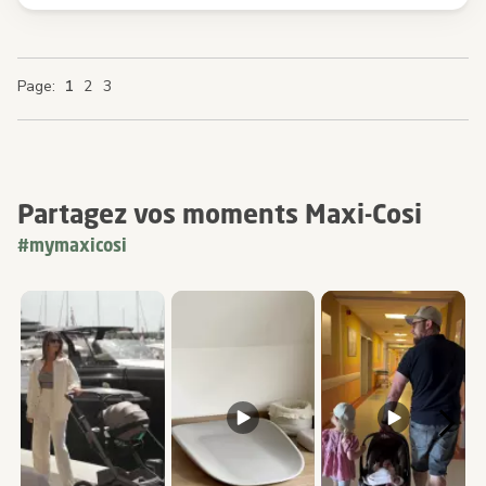
You're currently reading page
Page
Page
Page
Page
Page
1
2
3
Partagez vos moments Maxi-Cosi
#mymaxicosi
Media Carousel
Carousel with product photos. Use the previous and next buttons 