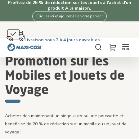
Profitez de 25 % de réduction sur les Jouets à l'achat d'un
produit A la maison.
Cliquez ici et ajoutez-le à votre panier !
Retour gratuit dans les 100 jours
Livraison sous 2 à 4 jours ouvrables
Livraison offerte dès €50. Achetez maintenant!
4,3★ de 1K+ clients satisfaits de nos produits
Accueil
Promotion sur les Mobiles et Jouets de Voyage
Chercher
My Cart
Promotion sur les
Mobiles et Jouets de
Voyage
Achetez dès maintenant un siège-auto ou une poussette et
bénéficiez de 20 % de réduction sur un mobile ou un jouet de
voyage !