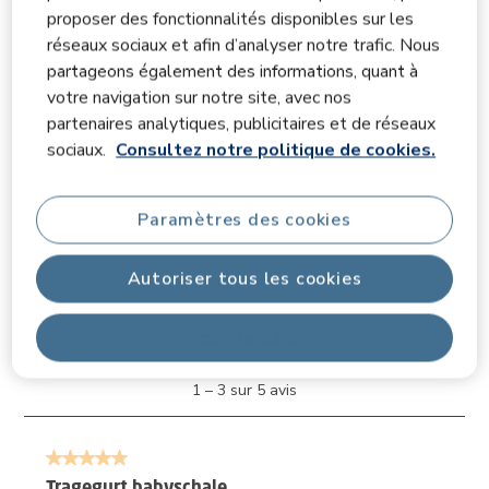
Facilité d'utilisation, 3.8 sur 5
proposer des fonctionnalités disponibles sur les
3.8
réseaux sociaux et afin d’analyser notre trafic. Nous
Confort
partageons également des informations, quant à
Confort, 3.8 sur 5
3.8
votre navigation sur notre site, avec nos
partenaires analytiques, publicitaires et de réseaux
Filtrer les avis
sociaux.
Consultez notre politique de cookies.
Zone de recherche de sujet et d'avis
Paramètres des cookies
Affi
Informations sur la pertinence
Autoriser tous les cookies
Trier par
filtres
Les plus pertinents
Tout refuser
1
1
–
3 sur 5
avis
à
3
sur
5 sur 5 étoiles.
5
avis.
Tragegurt babyschale