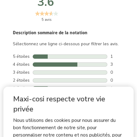
3.6
5 avis
Description sommaire de la notation
Sélectionnez une ligne ci-dessous pour filtrer les avis.
5 étoiles
étoiles
1
1 avis avec 5 
4 étoiles
étoiles
3
3 avis avec 4 
3 étoiles
étoiles
0
0 avis avec 3 
2 étoiles
étoiles
0
0 avis avec 2 
1 étoile
étoiles
1
1 avis avec 1 
Maxi-cosi respecte votre vie
privée
Notes moyennes des clients
Qualité
Nous utilisons des cookies pour nous assurer du
Qualité, 4.0 sur 5
4.0
bon fonctionnement de notre site, pour
Facilité d'utilisation
personnaliser notre contenu et nos publicités, pour