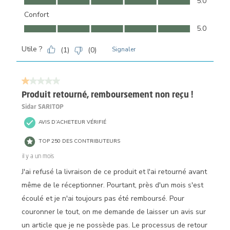
5.0
Confort
Confort, 5.0 sur 5
5.0
Utile ?
(
1
)
(
0
)
Signaler
1 sur 5 étoiles.
Produit retourné, remboursement non reçu !
Sidar SARITOP
AVIS D’ACHETEUR VÉRIFIÉ
TOP 250 DES CONTRIBUTEURS
il y a un mois
J'ai refusé la livraison de ce produit et l'ai retourné avant
même de le réceptionner. Pourtant, près d'un mois s'est
écoulé et je n'ai toujours pas été remboursé. Pour
couronner le tout, on me demande de laisser un avis sur
un article que je ne possède pas. Le processus de retour