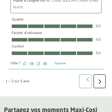
Publié à l'origine sur
MC CORAL SLIDE PRO CARRY STRAP
BLACK
Qualité
Qualité, 5.0 sur 5
5.0
Facilité d'utilisation
Facilité d'utilisation, 5.0 sur 5
5.0
Confort
Confort, 5.0 sur 5
5.0
Utile ?
(
0
)
(
0
)
Signaler
Précédent
avi
1
–
3 sur 5
avis
Suivant
avis
Partagez vos moments Maxi-Cosi