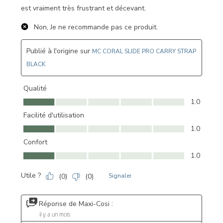
est vraiment très frustrant et décevant.
Non, Je ne recommande pas ce produit.
Publié à l'origine sur
MC CORAL SLIDE PRO CARRY STRAP
BLACK
Qualité
Qualité, 1.0 sur 5
1.0
Facilité d'utilisation
Facilité d'utilisation, 1.0 sur 5
1.0
Confort
Confort, 1.0 sur 5
1.0
Utile ?
(
0
)
(
0
)
Signaler
Réponse de Maxi-Cosi :
il y a un mois