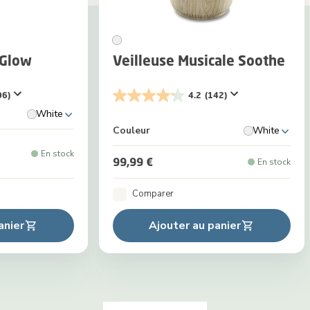
 Glow
Veilleuse Musicale Soothe
06)
4.2
(142)
White
Couleur
White
En stock
99,99 €
En stock
Comparer
anier
Ajouter au panier