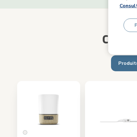
Consult
Complé
Produit