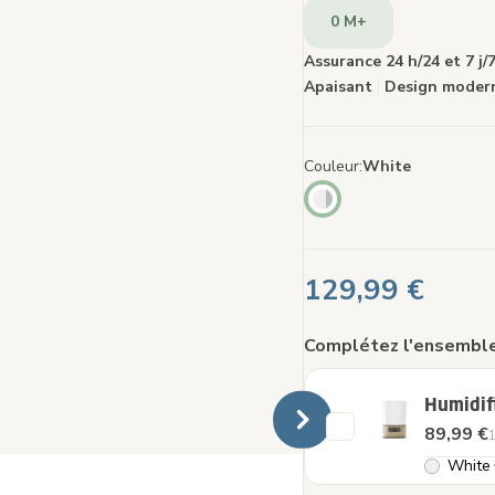
sur
0 M+
la
mêm
page
Assurance 24 h/24 et 7 j/
Apaisant
|
Design modern
Couleur
White
129,99 €
Complétez l'ensemble
Humidif
89,99 €
1
White