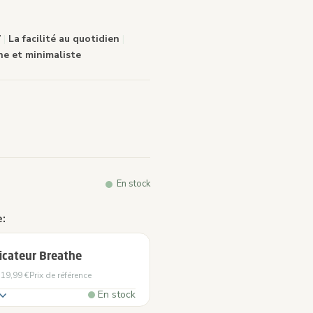
e
.
7
|
La facilité au quotidien
|
e et minimaliste
En stock
:
icateur Breathe
19,99 €
Prix de référence
En stock