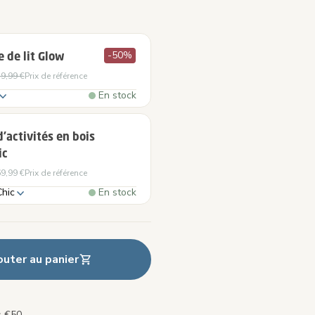
-50%
e de lit Glow
9,99 €
Prix de référence
En stock
d'activités en bois
ic
9,99 €
Prix de référence
hic
En stock
outer au panier
s €50