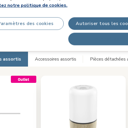
ez notre politique de cookies.
Paramètres des cookies
Autoriser tous les coo
tez votre Ecoute-bébé Vi
Tout refuser
s assortis
Accessoires assortis
Pièces détachées 