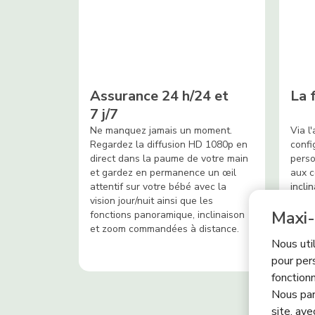
Assurance 24 h/24 et
La 
7 j/7
Ne manquez jamais un moment.
Via l
Regardez la diffusion HD 1080p en
confi
direct dans la paume de votre main
perso
et gardez en permanence un œil
aux 
attentif sur votre bébé avec la
incli
vision jour/nuit ainsi que les
des s
Maxi-
fonctions panoramique, inclinaison
nivea
et zoom commandées à distance.
d'hum
Nous uti
pour per
fonctionn
Nous par
site, ave