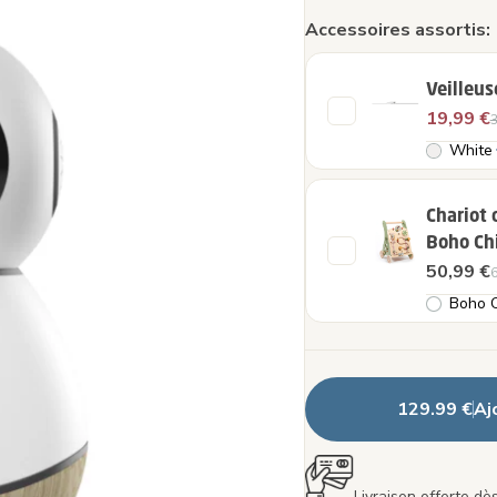
Accessoires assortis:
Veilleus
19,99 €
3
White
Chariot 
Boho Ch
50,99 €
6
Boho C
129.99 €
Aj
Livraison offerte dè