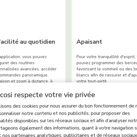
facilité au quotidien
Apaisant
'application, vous pouvez
Pour votre tranquillité d'esprit,
gurer des routines
pouvez programmer des berce
nnalisées avancées, accéder
favorisant le sommeil ou des br
commandes panoramique,
blancs afin de rassurer et d'ap
naison et zoom à distance, à
votre tout-petit.
ons apaisants ou définir les
cosi respecte votre vie privée
ux de température et
idité.
lisons des cookies pour nous assurer du bon fonctionnement de n
sonnaliser notre contenu et nos publicités, pour proposer des
alités disponibles sur les réseaux sociaux et afin d’analyser notre
tageons également des informations, quant à votre navigation s
c nos partenaires analytiques, publicitaires et de réseaux sociaux