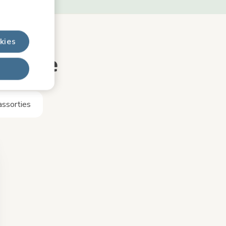
kies
déo See
assorties