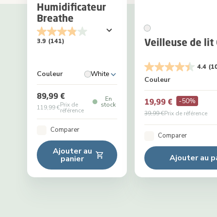
Humidificateur
Breathe
Veilleuse de lit
3.9
(141)
4.4
(1
Couleur
White
Couleur
89,99 €
En
-50%
19,99 €
Prix de
stock
119,99 €
référence
39,99 €
Prix de référence
Comparer
Comparer
Ajouter au
Ajouter au p
panier