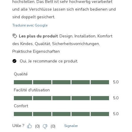
hochstellen. Das Bett ist sehr hochwertig verarbeitet
und alle Verschlüsse lassen sich einfach bedienen und
sind doppelt gesichert.
Traduire avec Google
Les plus du produit
Design, Installation, Komfort
des Kindes, Qualität, Sicherheitsvorrichtungen,
Praktische Eigenschaften
Oui, Je recommande ce produit.
Qualité
Qualité, 5.0 sur 5
5.0
Facilité d'utilisation
Facilité d'utilisation, 5.0 sur 5
5.0
Confort
Confort, 5.0 sur 5
5.0
Utile ?
(
0
)
(
0
)
Signaler