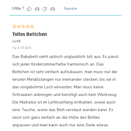
Utile ?
(
0
)
(
0
)
Signaler
5 sur 5 étoiles.
Tolles Bettchen
Lu48
il y a 14 jours
Das Babybett sieht optisch unglaublich toll aus. Es passt
sich jeder Kinderzimmerfarbe harmonisch an. Das
Bettchen ist sehr einfach aufzubauen, man muss nur die
einzeln Metallstangen nur ineinander stecken, bis sie in
das vorgebohrte Loch einrasten. Man muss keine
Schrauben anbringen und benötigt auch kein Werkzeug.
Die Matratze ist im Lieferumfang enthalten, sowie auch
eine Tasche, worin das Bett verstaut werden kann. Es
lässt sich ganz einfach an die Höhe des Bettes
anpassen und man kann auch nur eine Seite etwas