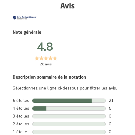
Avis
Note générale
4.8
26 avis
Description sommaire de la notation
Sélectionnez une ligne ci-dessous pour filtrer les avis.
5 étoiles
étoiles
21
21 avis avec 5
4 étoiles
étoiles
5
5 avis avec 4 
3 étoiles
étoiles
0
0 avis avec 3 
2 étoiles
étoiles
0
0 avis avec 2 
1 étoile
étoiles
0