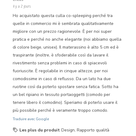
il y a 2 jours
Ho acquistato questa culla co-spleeping perché tra
quelle in commercio mi è sembrata qualitativamente
migliore con un prezzo ragionevole. È per noi super
pratica e perché no anche elegante (noi abbiamo quella
di colore beige, unisex). Il materassino è alto 5 cm ed è
traspirante (inoltre, è sfoderabile così da lavare il
rivestimento senza problemi in caso di spiacevoli
fuoriuscite. È regolabile in cinque altezze, per noi
comodissime in caso di reflusso. Da un lato ha due
ruotine così da poterlo spostare senza fatica. Sotto ha
un bel ripiano in tessuto portaoggetti (comodo per
tenere libero il comodino). Speriamo di poterlo usare il
più possibile perché è veramente troppo comodo.
Traduire avec Google
Les plus du produit
Design, Rapporto qualità