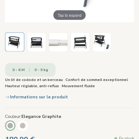
Tap to expand
0 - 6 M
0 - 9 kg
Un lit de cododo et un berceau
|
Confort de sommeil exceptionnel
|
Hauteur réglable, anti-reflux
|
Mouvement fluide
Informations sur le produit
Couleur
Elegance Graphite
En stock