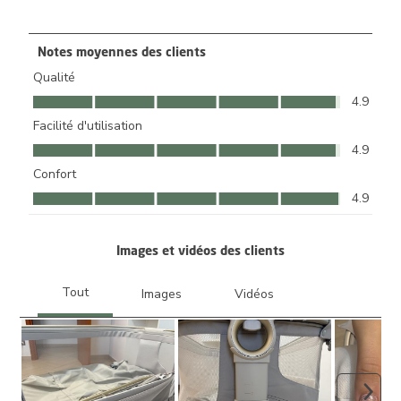
0 avis avec 1 
Notes moyennes des clients
Qualité
Qualité, 4.9 sur 5
4.9
Facilité d'utilisation
Facilité d'utilisation, 4.9 sur 5
4.9
Confort
Confort, 4.9 sur 5
4.9
Images et vidéos des clients