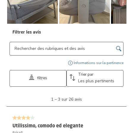
Suiva
Filtrer les avis
Zone de recherche de sujet et d'avis
Affi
Informations sur la pertinence
Trier par
filtres
Les plus pertinents
1
1
–
3 sur 26
avis
à
3
sur
4 sur 5 étoiles.
26
avis.
Utilissimo, comodo ed elegante
EricaS