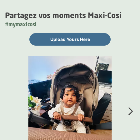
Partagez vos moments Maxi-Cosi
#mymaxicosi
Upload Yours Here
Media Carousel
Carousel with product photos. Use the previous and next buttons 