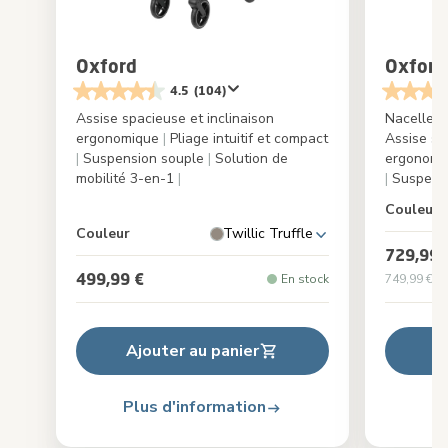
Oxford
Oxford
4.5
(104)
Assise spacieuse et inclinaison
Nacelle c
ergonomique
|
Pliage intuitif et compact
Assise sp
|
Suspension souple
|
Solution de
ergonom
mobilité 3-en-1
|
|
Suspens
Couleur
Couleur
Twillic Truffle
729,99 
499,99 €
En stock
749,99 €
Pr
Ajouter au panier
A
Plus d'information
Pl