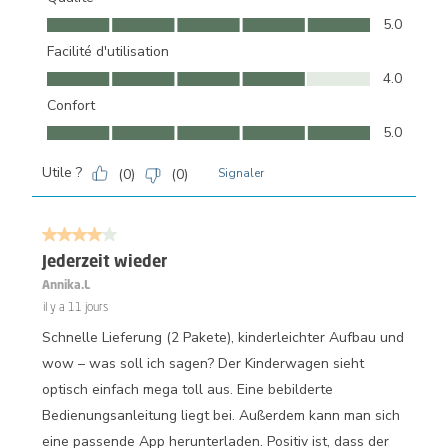
Qualité, 5.0 sur 5
5.0
Facilité d'utilisation
Facilité d'utilisation, 4.0 sur 5
4.0
Confort
Confort, 5.0 sur 5
5.0
Utile ?
(
0
)
(
0
)
Signaler
4 sur 5 étoiles.
Jederzeit wieder
Annika.L
il y a 11 jours
Schnelle Lieferung (2 Pakete), kinderleichter Aufbau und
wow – was soll ich sagen? Der Kinderwagen sieht
optisch einfach mega toll aus. Eine bebilderte
Bedienungsanleitung liegt bei. Außerdem kann man sich
eine passende App herunterladen. Positiv ist, dass der