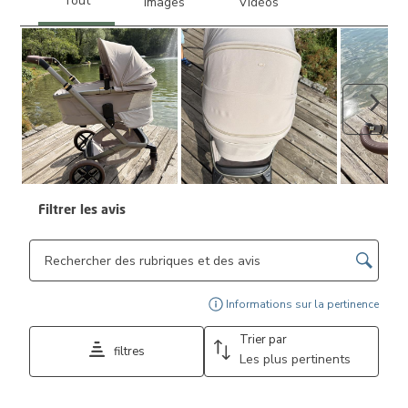
Suiva
Filtrer les avis
Zone de recherche de sujet et d'avis
Affi
Informations sur la pertinence
Trier par
filtres
Les plus pertinents
1