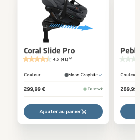
Coral Slide Pro
Pebbl
4.5
(41)
Couleur
Moon Graphite
Couleur
299,99 €
269,99 
En stock
Ajouter au panier
A