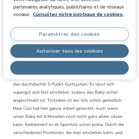
sogar auf dem Bauch liegen und neugierig nach draußen
partenaires analytiques, publicitaires et de réseaux
schauen. Das findet es super spannend! Gleichzeitig
sociaux.
Consultez notre politique de cookies.
sorgt es für eine optimale Luftzirkulation, was gerade an
warmen Tagen Gold wert ist. Ein weiterer Pluspunkt der
Paramètres des cookies
Babywanne ist der großzügige Schatten, den das
Verdeck spendet – so ist unser Kleines immer gut
Autoriser tous les cookies
geschützt. Der Griff mit Lederoptik fühlt sich zudem sehr
wertig an. Aber auch der Sportsitz hat uns auf ganzer
Tout refuser
Linie überzeugt. Die Verarbeitung ist einfach wunderbar
und wirkt richtig luxuriös. Besonders hervorzuheben ist
das durchdachte 5-Punkt-Gurtsystem. Es lässt sich
supergut und fest einstellen, sodass das Baby sicher
angeschnallt ist. Trotzdem ist der Sitz schön gemütlich.
Maxi Cosi hat hier ganze Arbeit geleistet: Auch wenn
unser Baby mit 6 Monaten noch nicht ganz allein sitzen
kann, funktioniert es im Sportsitz schon prima. Durch die
verschiedenen Positionen, die man einstellen kann, und