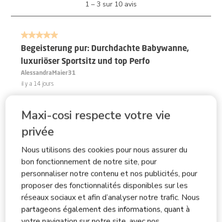
1
–
3 sur 10
avis
à
3
sur
5 sur 5 étoiles.
10
avis.
Begeisterung pur: Durchdachte Babywanne,
luxuriöser Sportsitz und top Perfo
AlessandraMaier31
il y a 14 jours
Wir haben uns für den Maxi Cosi Fame entschieden und
sind absolut begeistert! Von der ersten Fahrt an hat uns
Maxi-cosi respecte votre vie
dieser Kinderwagen überzeugt. Vor allem die
privée
Babywanne hat es uns angetan. Sie ist ein Stückchen
Nous utilisons des cookies pour nous assurer du
länger als herkömmliche Wannen, was unserem Baby
bon fonctionnement de notre site, pour
viel Platz bietet und wir sie so hoffentlich etwas länger
personnaliser notre contenu et nos publicités, pour
nutzen können. Ein absolutes Highlight für unser Baby
proposer des fonctionnalités disponibles sur les
ist das integrierte Belüftungssystem. Die seitlichen
réseaux sociaux et afin d’analyser notre trafic. Nous
Netzfenster sind viel größer als bei anderen
partageons également des informations, quant à
Kinderwagen. Wenn wir sie aufmachen, kann unser Baby
votre navigation sur notre site, avec nos