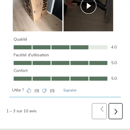
Qualité
Qualité, 4.0 sur 5
4.0
Facilité d'utilisation
Facilité d'utilisation, 5.0 sur 5
5.0
Confort
Confort, 5.0 sur 5
5.0
Utile ?
(
0
)
(
0
)
Signaler
Précédent
avi
1
–
3 sur 10
avis
Suivant
avis