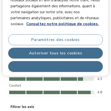
réseaux sociaux et afin d’analyser notre trafic. Nous
partageons également des informations, quant à
5 étoiles
étoiles
15
votre navigation sur notre site, avec nos
15 avis avec 5
4 étoiles
étoiles
4
partenaires analytiques, publicitaires et de réseaux
4 avis avec 4 
3 étoiles
étoiles
1
sociaux.
Consultez notre politique de cookies.
1 avis avec 3 
2 étoiles
étoiles
0
0 avis avec 2 
1 étoile
étoiles
0
Paramètres des cookies
0 avis avec 1 
Notes moyennes des clients
Autoriser tous les cookies
Qualité
Qualité, 4.9 sur 5
4.9
Tout refuser
Facilité d'utilisation
Facilité d'utilisation, 4.3 sur 5
4.3
Confort
Confort, 4.8 sur 5
4.8
Filtrer les avis