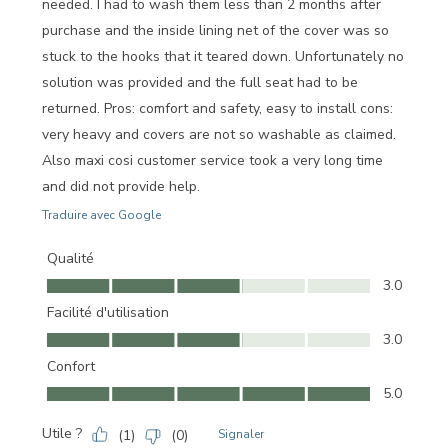
needed. I had to wash them less than 2 months after
purchase and the inside lining net of the cover was so
stuck to the hooks that it teared down. Unfortunately no
solution was provided and the full seat had to be
returned. Pros: comfort and safety, easy to install cons:
very heavy and covers are not so washable as claimed.
Also maxi cosi customer service took a very long time
and did not provide help.
Traduire avec Google
Qualité
Qualité, 3.0 sur 5
3.0
Facilité d'utilisation
Facilité d'utilisation, 3.0 sur 5
3.0
Confort
Confort, 5.0 sur 5
5.0
Utile ?
(
1
)
(
0
)
Signaler