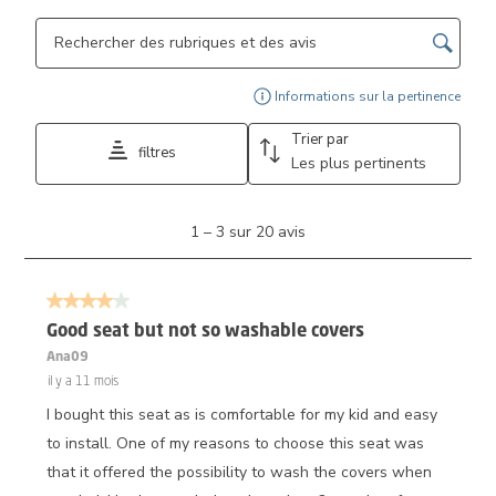
Zone de recherche de sujet et d'avis
Affi
Informations sur la pertinence
Trier par
filtres
Les plus pertinents
1
1
–
3 sur 20
avis
à
3
sur
4 sur 5 étoiles.
20
avis.
Good seat but not so washable covers
Ana09
il y a 11 mois
I bought this seat as is comfortable for my kid and easy
to install. One of my reasons to choose this seat was
that it offered the possibility to wash the covers when