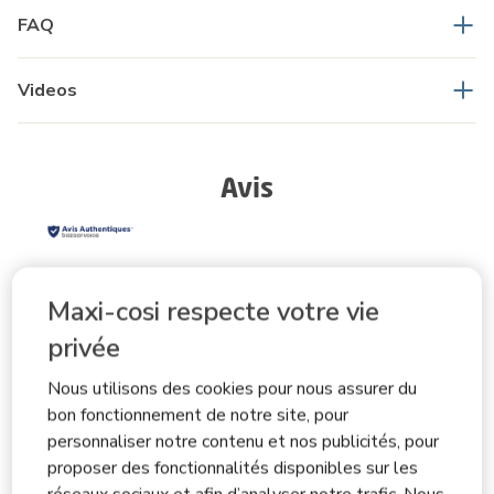
FAQ
Videos
Avis
Note générale
Maxi-cosi respecte votre vie
4.7
privée
Nous utilisons des cookies pour nous assurer du
20 avis
bon fonctionnement de notre site, pour
personnaliser notre contenu et nos publicités, pour
Description sommaire de la notation
proposer des fonctionnalités disponibles sur les
Sélectionnez une ligne ci-dessous pour filtrer les avis.