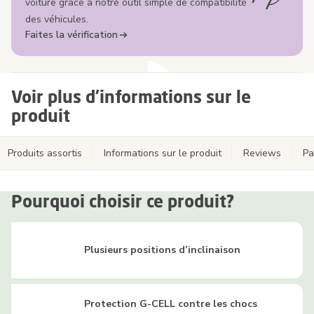
voiture grâce à notre outil simple de compatibilité
des véhicules.
Faites la vérification
Voir plus d'informations sur le
produit
Produits assortis
Informations sur le produit
Reviews
Pa
Pourquoi choisir ce produit?
Plusieurs positions d’inclinaison
Protection G-CELL contre les chocs