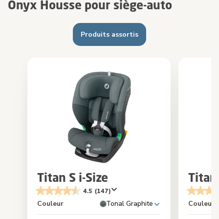
Onyx Housse pour siège-auto
Produits assortis
Titan S i-Size
Titan
4.5
(147)
Couleur
Tonal Graphite
Couleur