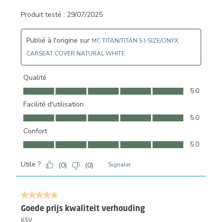
Produit testé :
29/07/2025
Publié à l'origine sur
MC TITAN/TITAN S I-SIZE/ONYX
CARSEAT COVER NATURAL WHITE
Qualité
Qualité, 5.0 sur 5
5.0
Facilité d'utilisation
Facilité d'utilisation, 5.0 sur 5
5.0
Confort
Confort, 5.0 sur 5
5.0
Utile ?
(
0
)
(
0
)
Signaler
5 sur 5 étoiles.
Goede prijs kwaliteit verhouding
KSV