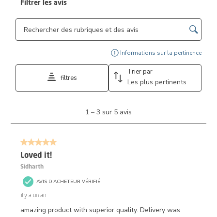
Filtrer les avis
Zone de recherche de sujet et d'avis
Affi
Informations sur la pertinence
Trier par
filtres
Les plus pertinents
1
1
–
3 sur 5
avis
à
3
sur
5 sur 5 étoiles.
5
avis.
Loved it!
Sidharth
AVIS D’ACHETEUR VÉRIFIÉ
il y a un an
amazing product with superior quality. Delivery was