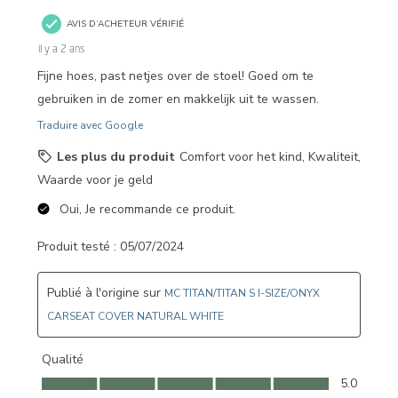
AVIS D’ACHETEUR VÉRIFIÉ
il y a 2 ans
Fijne hoes, past netjes over de stoel! Goed om te
gebruiken in de zomer en makkelijk uit te wassen.
Traduire avec Google
Les plus du produit
Comfort voor het kind, Kwaliteit,
Waarde voor je geld
Oui, Je recommande ce produit.
Produit testé :
05/07/2024
Publié à l'origine sur
MC TITAN/TITAN S I-SIZE/ONYX
CARSEAT COVER NATURAL WHITE
Qualité
Qualité, 5.0 sur 5
5.0