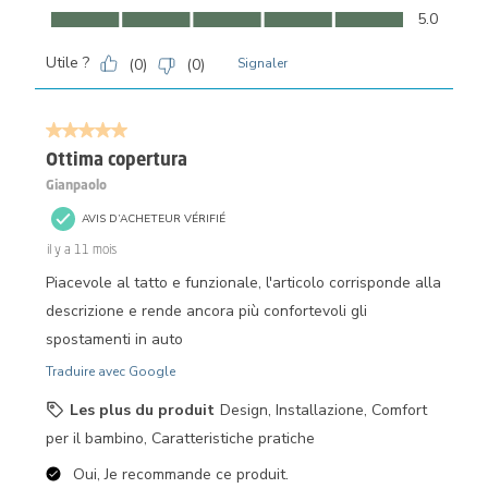
Confort, 5.0 sur 5
5.0
Utile ?
(
0
)
(
0
)
Signaler
5 sur 5 étoiles.
Ottima copertura
Gianpaolo
AVIS D’ACHETEUR VÉRIFIÉ
il y a 11 mois
Piacevole al tatto e funzionale, l'articolo corrisponde alla
descrizione e rende ancora più confortevoli gli
spostamenti in auto
Traduire avec Google
Les plus du produit
Design, Installazione, Comfort
per il bambino, Caratteristiche pratiche
Oui, Je recommande ce produit.