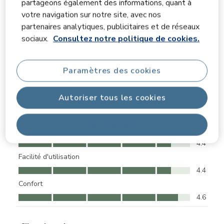
partageons également des informations, quant à
Sélectionnez une ligne ci-dessous pour filtrer les avis.
votre navigation sur notre site, avec nos
partenaires analytiques, publicitaires et de réseaux
5 étoiles
étoiles
4
sociaux.
Consultez notre politique de cookies.
4 avis avec 5 
4 étoiles
étoiles
0
0 avis avec 4 
3 étoiles
étoiles
1
1 avis avec 3 
2 étoiles
étoiles
0
Paramètres des cookies
0 avis avec 2 
1 étoile
étoiles
0
0 avis avec 1 
Autoriser tous les cookies
Notes moyennes des clients
Tout refuser
Qualité
Qualité, 4.4 sur 5
4.4
Facilité d'utilisation
Facilité d'utilisation, 4.4 sur 5
4.4
Confort
Confort, 4.6 sur 5
4.6