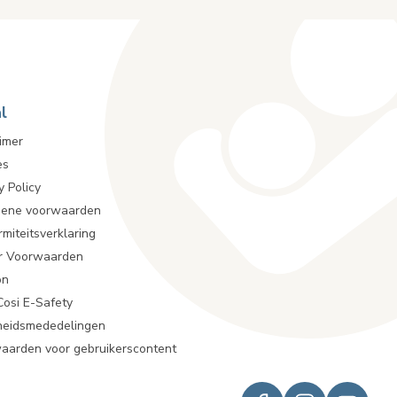
l
imer
es
y Policy
ene voorwaarden
miteitsverklaring
r Voorwaarden
on
Cosi E-Safety
gheidsmededelingen
aarden voor gebruikerscontent