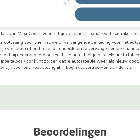
Alles afwijzen
utostoeltje
t van Maxi-Cosi is voor het geval je het product kwijt zou raken of als
te oplossing voor wie nieuwe of vervangende bekleding voor het autost
 je versleten of ontbrekende onderdelen te vervangen en een naadloz
t hij gegarandeerd perfect bij je autostoeltje past. Het installatiepro
en moeiteloos voor kunt zorgen dat je autostoeltje weer als nieuw oogt
by zijn voor ons heel belangrijk – begin vol vertrouwen aan de reis!
Beoordelingen