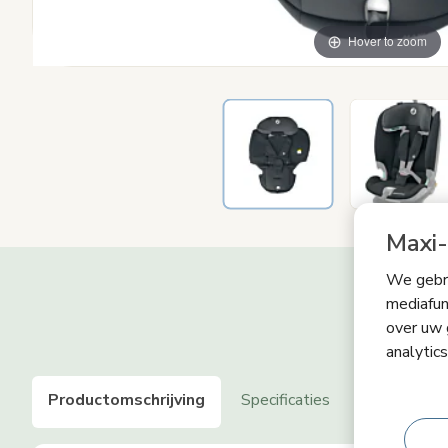
Hover to zoom
Maxi-
We gebru
mediafun
over uw 
analytic
Productomschrijving
Specificaties
Wat zit er 