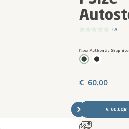
Autost
(0)
Geen
scorewa
Dezelfd
paginalin
Kleur
Authentic Graphite
€ 60,00
€ 60,00
In