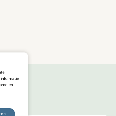
ale
 informatie
lame en
ren