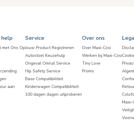
 help
Service
Over ons
Lega
t met Ons Op
Jouw Product Registreren
Over Maxi-Cosi
Discla
Autostoel Keuzehulp
Werken bij Maxi-Cosi
Cooki
Ongeval Omruil Service
Tiny Love
Privac
erzending
Hip Safety Service
Promo
Algem
gen
Base Compatibiliteit
Confor
tour aan
Kinderwagen Compatibiliteit
Retou
100 dagen dagen uitproberen
Colof
Maxi-
Veili
Voorw