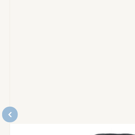
Babybadjes & Aankleedkussens
Bundels
Reserveonderdelen
Accessoires