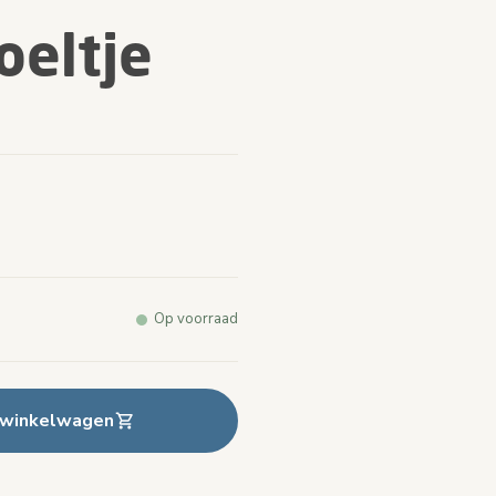
oeltje
arde.
e
k.
Op voorraad
 winkelwagen