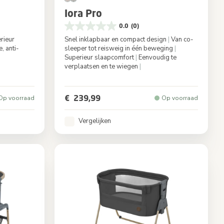
Iora Pro
0.0
(0)
rieur
Snel inklapbaar en compact design
|
Van co-
, anti-
sleeper tot reisweig in één beweging
|
Superieur slaapcomfort
|
Eenvoudig te
verplaatsen en te wiegen
|
Graphite
Kleur
Elegance Beige
€ 239,99
Op voorraad
Op voorraad
Vergelijken