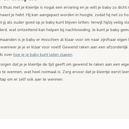
 thuis met je kleintje is nogal een ervaring en je wilt je baby zo dich
 naast je hebt. Hij kan aangepast worden in hoogte, zodat hij net zo ho
t jij als ouder goed op je baby kunt blijven letten, terwijl hij/zij veilig
rd, wat ontzettend kan helpen bij nachtvoeding. Je kunt je baby gemakkel
aanden is je baby er misschien al klaar voor om naar zijn/haar eigen k
 wanneer je je er klaar voor voelt! Gewend raken aan een afzonderlij
ds over
hoe je je baby kunt laten slapen
.
zorgen dat je je kleintje de tijd geeft om gewend te raken aan een eig
te wennen, wat heel normaal is. Zorg ervoor dat je kleintje eerst leer
tap om er zelf ook aan te wennen.