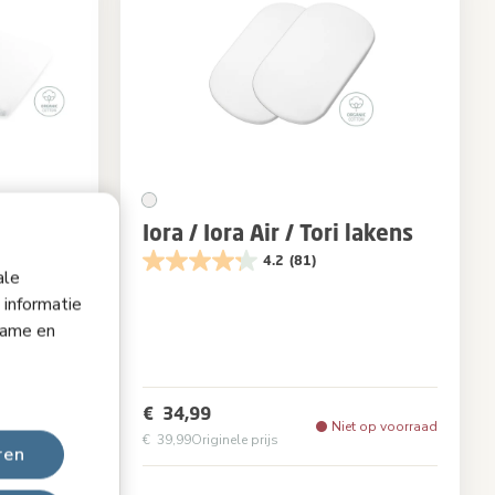
kens
Iora / Iora Air / Tori lakens
4.2
(81)
ale
 informatie
lame en
White
Kleur
White
€ 34,99
Op voorraad
Niet op voorraad
€ 39,99
Originele prijs
ren