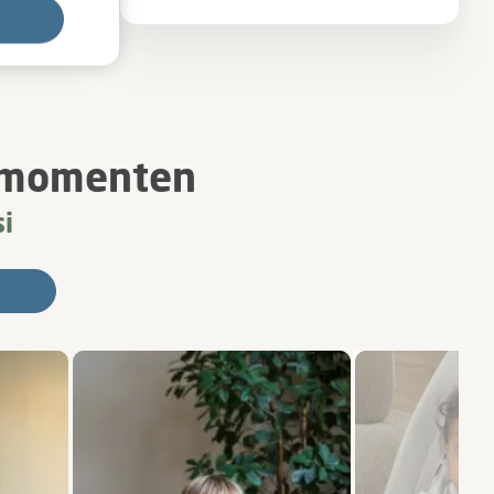
i-momenten
i