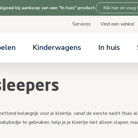
goed bij aankoop van een "In huis" product.
Klik hier en voeg
Services
Vind een winkel
Skip
to
Content
oelen
Kinderwagens
In huis
LP & SERVICES
LP & SERVICES
LP & SERVICES
LP & SERVICES
ARTIKELEN
ARTIKELEN
ARTIKELEN
ARTIKELEN
dagen gratis uitproberen
r support
r support
r support
Alles over auto
Kinderwagen kiez
Alles over onze
Over Tiny Love
sleepers
r support
overzicht base c
Kinderwagen com
ostoel keuzehulp
zettend belangrijk voor je kleintje, vanaf de eerste nacht thuis 
babybedje te gebruiken, help je je kleintje niet alleen slapen, ma