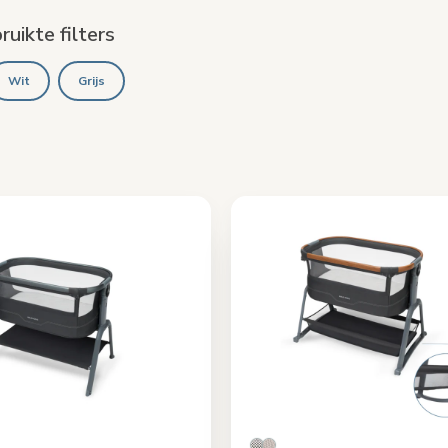
uikte filters
Wit
Grijs