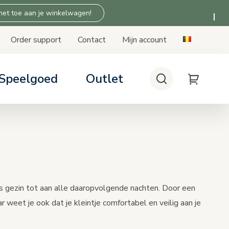
 het toe aan je winkelwagen!
Order support
Contact
Mijn account
Speelgoed
Outlet
Zoek
My Cart
stoeltjes
en: tips & advies
 Thuis producten
ompatibility
patibiliteit
als gezin tot aan alle daaropvolgende nachten. Door een
ar weet je ook dat je kleintje comfortabel en veilig aan je