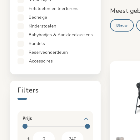
Babybadjes & Aankleedkussens
Eetstoelen en leertorens
Meest gebr
Bundels
Bedhekje
Reserveonderdelen
Blauw
Kinderstoelen
Accessoires
Babybadjes & Aankleedkussens
Bundels
Reserveonderdelen
Accessoires
Filters
Prijs
€
-