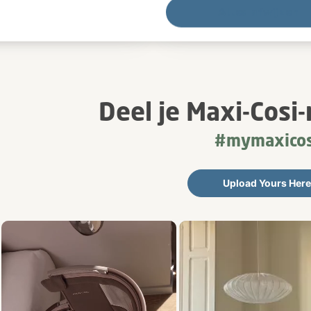
Alles afwijzen
Deel je Maxi-Cos
#mymaxicos
Upload Yours Here
l
product photos. Use the previous and next buttons to navigate.