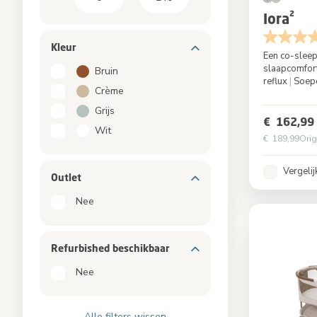
Iora²
Kleur
Een co-sleep
slaapcomfor
Bruin
reflux
|
Soepe
Crème
Kleur
Grijs
€ 162,99
Wit
€ 189,99
Orig
Vergelij
Outlet
Nee
Refurbished beschikbaar
Nee
Alle filters wissen