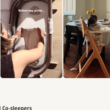
Slidepanel 1 of 5, Showing items 1 to 3 of 15.
i Co-sleepers