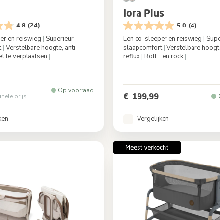
Iora Plus
4.8
(24)
5.0
(4)
er en reiswieg
|
Superieur
Een co-sleeper en reiswieg
|
Supe
t
|
Verstelbare hoogte, anti-
slaapcomfort
|
Verstelbare hoogte
l te verplaatsen
|
reflux
|
Roll... en rock
|
Elegance Graphite
Kleur
Elegance 
Op voorraad
€ 199,99
inele prijs
ken
Vergelijken