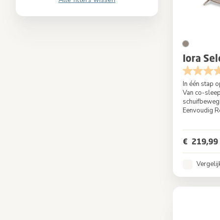
Iora Sel
In één stap
Van co-sleep
schuifbeweg
Eenvoudig R
Kleur
€ 219,99
Vergelij