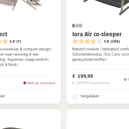
ect
Iora Air co-sleeper
5.0
(7)
3.8
(286)
 opvouwbaar & compact design
|
Netstof rondom
|
Verbeterd comf
er naar reiswieg in een
Schommelmodus
|
Eco Care, voo
ing
|
Superieur slaapcomfort
|
gerecyclede stoffen
|
oll & Rock
|
Kleur
Beyond 
Elegance Truffle
€ 199,99
Niet op voorraad
€ 259,99
Originele prijs
ken
Vergelijken