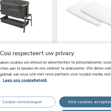
bywieg
Calao Light / Iris² La
Cosi respecteert uw privacy
3.6
(92)
4.7
(44)
iken cookies om inhoud en advertenties te personaliseren, soci
rtabel matras
|
Grote
cties aan te bieden en ons verkeer te analyseren. We delen ook
d
|
Eenvoudig te verschuiven voor
gebruik van onze site met onze partners voor sociale media, rec
svorm
|
Eenvoudig inklappen en
s.
Lees ons cookiebeleid.
Beyond Graphite
Kleur
€ 30,99
Op voorraad
inele prijs
€ 34,99
Originele prijs
Cookie-instellingen
Alle cookies accepte
ken