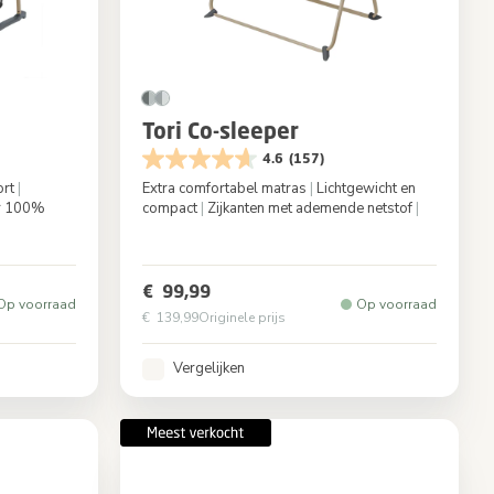
Tori Co-sleeper
4.6
(157)
ort
|
Extra comfortabel matras
|
Lichtgewicht en
r 100%
compact
|
Zijkanten met ademende netstof
|
Graphite
Kleur
Beyond Graphite
€ 99,99
Op voorraad
Op voorraad
€ 139,99
Originele prijs
Vergelijken