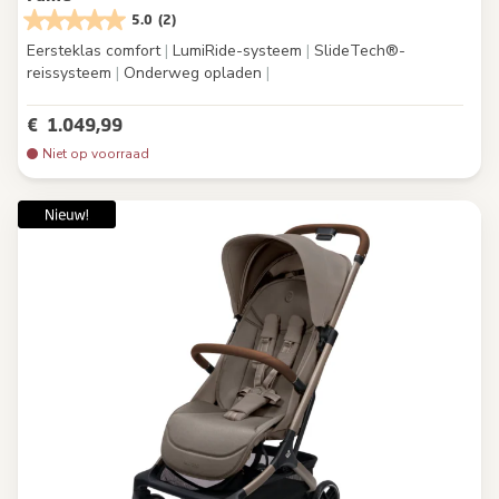
5.0
(2)
Eersteklas comfort
|
LumiRide-systeem
|
SlideTech®-
reissysteem
|
Onderweg opladen
|
€ 1.049,99
Niet op voorraad