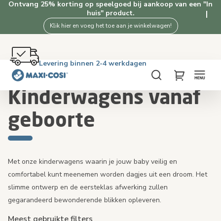
Ontvang 25% korting op speelgoed bij aankoop van een "In
huis" product.
Klik hier en voeg het toe aan je winkelwagen!
Gratis retourneren binnen 100 dagen
Levering binnen 2-4 werkdagen
Gratis verzending vanaf €50. Shop nu!
4.3★ van 1K+ tevreden klanten
Home
Kinderwagens
Kinderwagens vanaf geboorte
Zoek
My Cart
Kinderwagens vanaf
geboorte
Met onze kinderwagens waarin je jouw baby veilig en
comfortabel kunt meenemen worden dagjes uit een droom. Het
slimme ontwerp en de eersteklas afwerking zullen
gegarandeerd bewonderende blikken opleveren.
Meest gebruikte filters