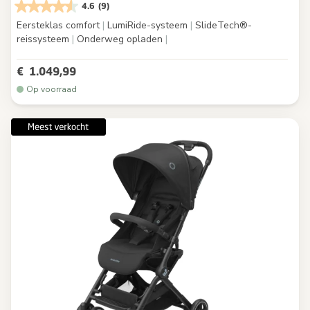
4.6
(9)
Eersteklas comfort
|
LumiRide-systeem
|
SlideTech®-
reissysteem
|
Onderweg opladen
|
€ 1.049,99
Op voorraad