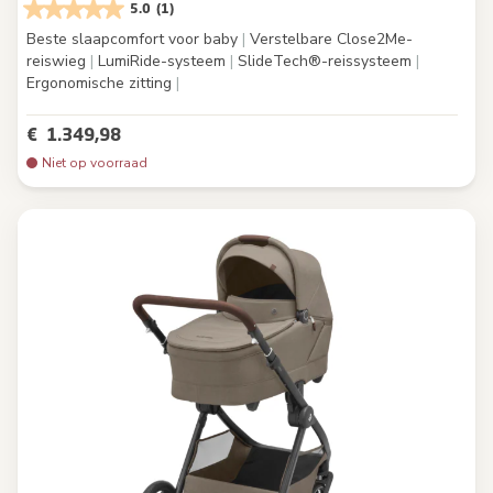
5.0
(1)
Beste slaapcomfort voor baby
|
Verstelbare Close2Me-
reiswieg
|
LumiRide-systeem
|
SlideTech®-reissysteem
|
Ergonomische zitting
|
€ 1.349,98
Niet op voorraad