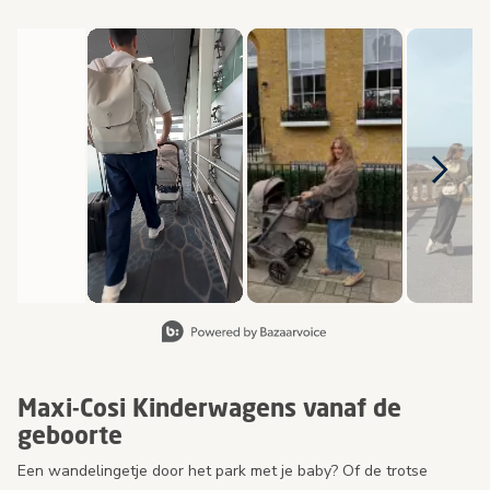
Media Carousel
Carousel with product photos. Use the previous and next buttons 
Slidepanel 1 of 8, Showing items 1 to 2 of 15.
Maxi-Cosi Kinderwagens vanaf de
geboorte
Een wandelingetje door het park met je baby? Of de trotse