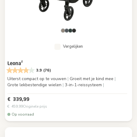
Vergelijken
Leona²
3.9
(76)
Uiterst compact op te vouwen
|
Groeit met je kind mee
|
Grote lekbestendige wielen
|
3-in-1-reissysteem
|
€ 339,99
€ 459,99
Originele prijs
Op voorraad