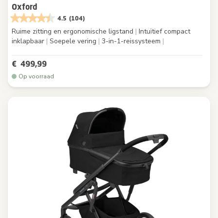
Oxford
4.5
(104)
Ruime zitting en ergonomische ligstand
|
Intuïtief compact
inklapbaar
|
Soepele vering
|
3-in-1-reissysteem
|
€ 499,99
Op voorraad