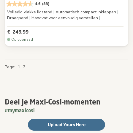
4.6
(83)
Volledig vlakke ligstand
|
Automatisch compact inklappen
|
Draagband
|
Handvat voor eenvoudig verstellen
|
€ 249,99
Op voorraad
You're currently reading page
Page
Page
Page
Page
1
2
Deel je Maxi-Cosi-momenten
#mymaxicosi
Upload Yours Here