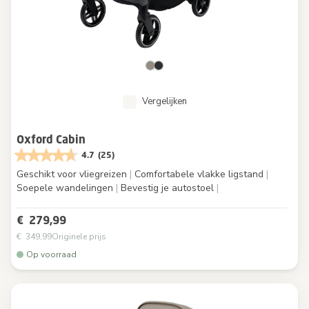
Vergelijken
Oxford Cabin
4.7
(25)
Geschikt voor vliegreizen
|
Comfortabele vlakke ligstand
|
Soepele wandelingen
|
Bevestig je autostoel
|
€ 279,99
€ 349,99
Originele prijs
Op voorraad