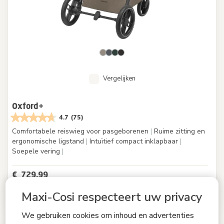
Vergelijken
Oxford+
4.7
(75)
Comfortabele reiswieg voor pasgeborenen
|
Ruime zitting en
ergonomische ligstand
|
Intuïtief compact inklapbaar
|
Soepele vering
|
€ 729,99
€ 749,99
Originele prijs
Maxi-Cosi respecteert uw privacy
Op voorraad
We gebruiken cookies om inhoud en advertenties