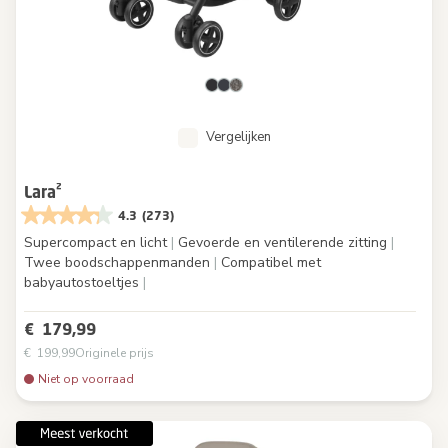
Vergelijken
Lara²
4.3
(273)
Supercompact en licht
|
Gevoerde en ventilerende zitting
|
Twee boodschappenmanden
|
Compatibel met
babyautostoeltjes
|
€ 179,99
€ 199,99
Originele prijs
Niet op voorraad