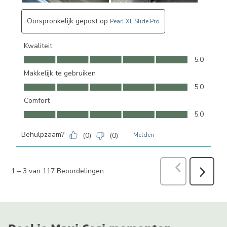
Oorspronkelijk gepost op
Pearl XL Slide Pro
Kwaliteit
Kwaliteit, 5.0 van 5
5.0
Makkelijk te gebruiken
Makkelijk te gebruiken, 5.0 van 5
5.0
Comfort
Comfort, 5.0 van 5
5.0
Behulpzaam?
(
0
)
(
0
)
Melden
Vorige
Beoord
1
–
3 van 117
Beoordelingen
Volgend
Beoorde