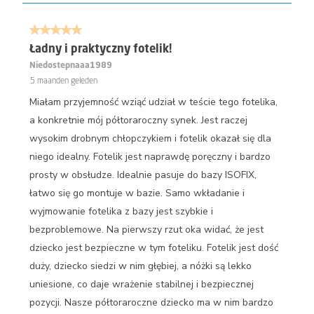
5 van 5 sterren.
Ładny i praktyczny fotelik!
Niedostepnaaa1989
5 maanden geleden
Miałam przyjemność wziąć udział w teście tego fotelika,
a konkretnie mój półtoraroczny synek. Jest raczej
wysokim drobnym chłopczykiem i fotelik okazał się dla
niego idealny. Fotelik jest naprawdę poręczny i bardzo
prosty w obsłudze. Idealnie pasuje do bazy ISOFIX,
łatwo się go montuje w bazie. Samo wkładanie i
wyjmowanie fotelika z bazy jest szybkie i
bezproblemowe. Na pierwszy rzut oka widać, że jest
dziecko jest bezpieczne w tym foteliku. Fotelik jest dość
duży, dziecko siedzi w nim głębiej, a nóżki są lekko
uniesione, co daje wrażenie stabilnej i bezpiecznej
pozycji. Nasze półtoraroczne dziecko ma w nim bardzo