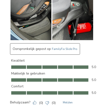
Oorspronkelijk gepost op
FamilyFix Slide Pro
Kwaliteit
Kwaliteit, 5.0 van 5
5.0
Makkelijk te gebruiken
Makkelijk te gebruiken, 5.0 van 5
5.0
Comfort
Comfort, 5.0 van 5
5.0
Behulpzaam?
(
0
)
(
0
)
Melden