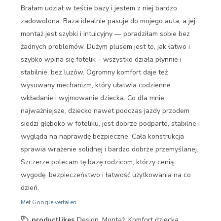
Brałam udział w teście bazy i jestem z niej bardzo
zadowolona. Baza idealnie pasuje do mojego auta, a jej
montaż jest szybki i intuicyjny — poradziłam sobie bez
żadnych problemów. Dużym plusem jest to, jak łatwo i
szybko wpina się fotelik – wszystko działa płynnie i
stabilnie, bez luzów. Ogromny komfort daje też
wysuwany mechanizm, który ułatwia codzienne
wkładanie i wyjmowanie dziecka. Co dla mnie
najważniejsze, dziecko nawet podczas jazdy przodem
siedzi głęboko w foteliku, jest dobrze podparte, stabilne i
wygląda na naprawdę bezpieczne. Cała konstrukcja
sprawia wrażenie solidnej i bardzo dobrze przemyślanej.
Szczerze polecam tę bazę rodzicom, którzy cenią
wygodę, bezpieczeństwo i łatwość użytkowania na co
dzień.
Met Google vertalen
productlikes
Design, Montaż, Komfort dziecka,