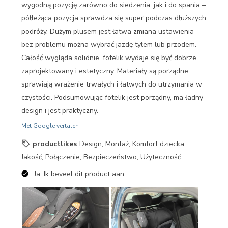
wygodną pozycję zarówno do siedzenia, jak i do spania –
półleżąca pozycja sprawdza się super podczas dłuższych
podróży. Dużym plusem jest łatwa zmiana ustawienia –
bez problemu można wybrać jazdę tyłem lub przodem.
Całość wygląda solidnie, fotelik wydaje się być dobrze
zaprojektowany i estetyczny. Materiały są porządne,
sprawiają wrażenie trwałych i łatwych do utrzymania w
czystości. Podsumowując fotelik jest porządny, ma ładny
design i jest praktyczny.
Met Google vertalen
productlikes
Design, Montaż, Komfort dziecka,
Jakość, Połączenie, Bezpieczeństwo, Użyteczność
Ja, Ik beveel dit product aan.