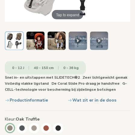
Tap to expand
0 - 12 J
40 - 150 cm
0 - 36 kg
Snel in- en uitstappen met SLIDETECH®2
|
Zeer lichtgewicht gemak
|
Volledig vlakke ligstand
|
De Coral Slide Pro draag je handsfree
|
G-
CELL-technologie voor bescherming bij zijdelingse botsingen
Productinformatie
Wat zit er in de doos
Kleur
Oak Truffle