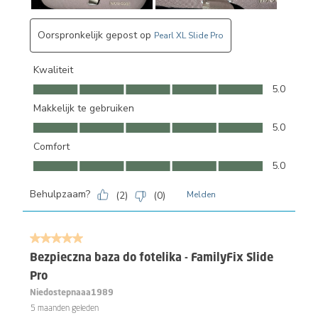
Oorspronkelijk gepost op
Pearl XL Slide Pro
Kwaliteit
Kwaliteit, 5.0 van 5
5.0
Makkelijk te gebruiken
Makkelijk te gebruiken, 5.0 van 5
5.0
Comfort
Comfort, 5.0 van 5
5.0
Behulpzaam?
(
2
)
(
0
)
Melden
5 van 5 sterren.
Bezpieczna baza do fotelika - FamilyFix Slide
Pro
Niedostepnaaa1989
5 maanden geleden