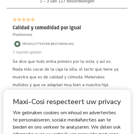
1
–
3 van 117
Beoordelingen
tot
3
van
5 van 5 sterren.
117
Beoordelingen.
Calidad y comodidad por igual
Pixelomano
PRODUCTTESTER-BEOORDELING
5 maanden geleden
Se dice que todo entra primero por la vista, y así es.
Nada más sacar de la caja la silla, el tacto que tiene ya
muestra que es de calidad y cómoda. Materiales
mullidos y que se adaptan muy bien a nuestra hija.
Queda bien sujeta, no es nada áspero, no tiene ningún
Maxi-Cosi respecteert uw privacy
borde o zona que pueda ser peligrosa ni nada. Fácil de
usar y todo muy intuitivo. Trae dos protecciones para
We gebruiken cookies om inhoud en advertenties
colocar según el lado del coche en el que la
te personaliseren, sociale mediafuncties aan te
coloquemos. Eso me ha parecido espectacular. Incluye
bieden en ons verkeer te analyseren. We delen ook
herramienta para poder colocar la funda si en algún