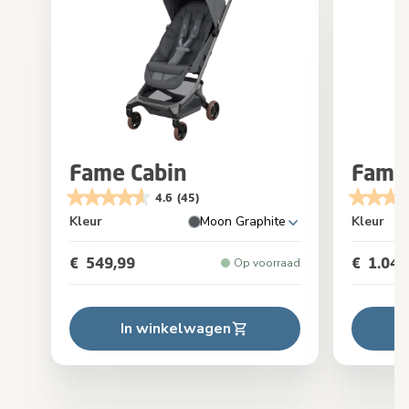
Fame Cabin
Fame
4.6
(45)
Kleur
Moon Graphite
Kleur
€ 549,99
€ 1.049
Op voorraad
In winkelwagen