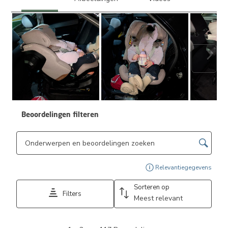
Volge
Beoordelingen filteren
Onderwerpen en beoordelingen zoeken per regio
Geef
Relevantiegegevens
Sorteren op
Filters
Meest relevant
1