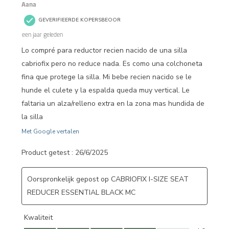
Aana
GEVERIFIEERDE KOPERSBEOOR
een jaar geleden
Lo compré para reductor recien nacido de una silla
cabriofix pero no reduce nada. Es como una colchoneta
fina que protege la silla. Mi bebe recien nacido se le
hunde el culete y la espalda queda muy vertical. Le
faltaria un alza/relleno extra en la zona mas hundida de
la silla
Met Google vertalen
Product getest :
26/6/2025
Oorspronkelijk gepost op CABRIOFIX I-SIZE SEAT
REDUCER ESSENTIAL BLACK MC
Kwaliteit
Kwaliteit, 4.0 van 5