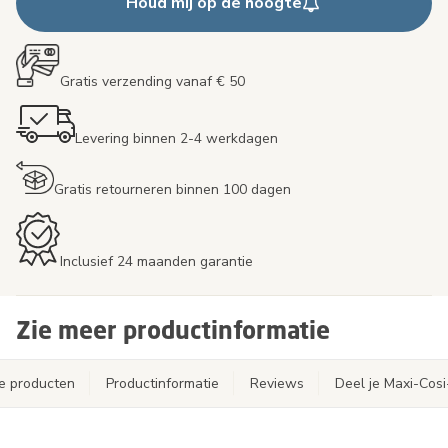
Houd mij op de hoogte
Gratis verzending vanaf € 50
Levering binnen 2-4 werkdagen
Gratis retourneren binnen 100 dagen
Inclusief 24 maanden garantie
Zie meer productinformatie
e producten
Productinformatie
Reviews
Deel je Maxi-Cos