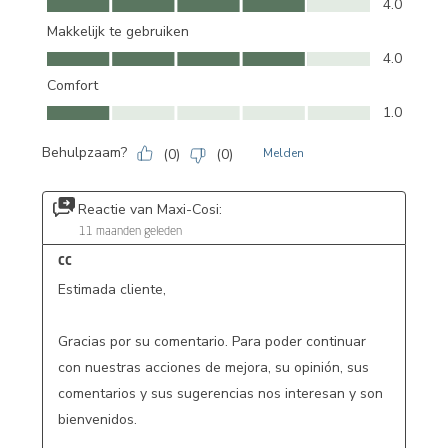
4.0
Makkelijk te gebruiken
Makkelijk te gebruiken, 4.0 van 5
4.0
Comfort
Comfort, 1.0 van 5
1.0
Behulpzaam?
(
0
)
(
0
)
Melden
Reactie van Maxi-Cosi:
11 maanden geleden
CC
Estimada cliente, 

Gracias por su comentario. Para poder continuar 
con nuestras acciones de mejora, su opinión, sus 
comentarios y sus sugerencias nos interesan y son 
bienvenidos.
