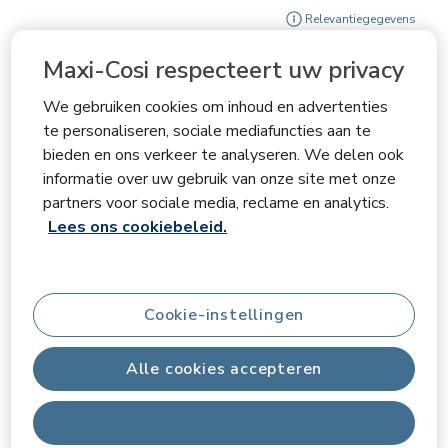
Geef
Relevantiegegevens
Sorteren op
Maxi-Cosi respecteert uw privacy
Filters
Meest relevant
We gebruiken cookies om inhoud en advertenties
1
te personaliseren, sociale mediafuncties aan te
1
–
3 van 15
Beoordelingen
tot
bieden en ons verkeer te analyseren. We delen ook
3
informatie over uw gebruik van onze site met onze
van
partners voor sociale media, reclame en analytics.
5 van 5 sterren.
15
Lees ons cookiebeleid.
Beoordelingen.
Super
Edin
6 maanden geleden
Es wurde mir schnell zugeschickt, die Qualität ist super,
Cookie-instellingen
das Design weicht zwar vom Bild ab, aber das neue
Modell, das ich erhalten habe, ist besser und stylischer.
Alle cookies accepteren
Met Google vertalen
Alles afwijzen
productlikes
Design, Installation, Qualität, Preis-