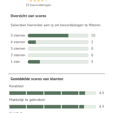
15 beoordelingen
Overzicht van scores
Selecteer hieronder een rij om beoordelingen te filteren.
5 sterren
sterren
10
10 beoordelin
4 sterren
sterren
2
2 beoordeling
3 sterren
sterren
0
0 beoordeling
2 sterren
sterren
0
0 beoordeling
1 ster
sterren
3
3 beoordeling
Gemiddelde scores van klanten
Kwaliteit
Kwaliteit, 4.3 van 5
4.3
Makkelijk te gebruiken
Makkelijk te gebruiken, 4.3 van 5
4.3