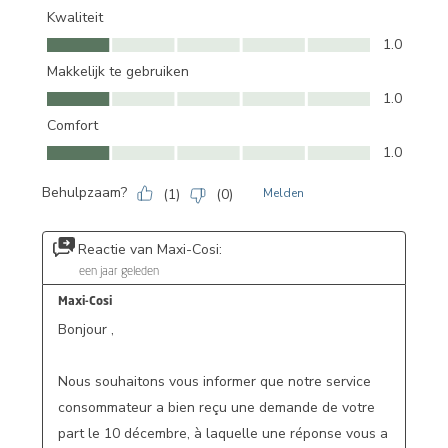
Kwaliteit
Kwaliteit, 1.0 van 5
1.0
Makkelijk te gebruiken
Makkelijk te gebruiken, 1.0 van 5
1.0
Comfort
Comfort, 1.0 van 5
1.0
Behulpzaam?
(
1
)
(
0
)
Melden
Reactie van Maxi-Cosi:
een jaar geleden
Maxi-Cosi
Bonjour ,

Nous souhaitons vous informer que notre service 
consommateur a bien reçu une demande de votre 
part le 10 décembre, à laquelle une réponse vous a 