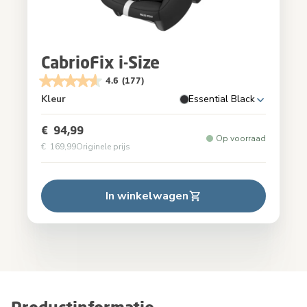
CabrioFix i-Size
4.6
(177)
Kleur
Essential Black
€ 94,99
Op voorraad
€ 169,99
Originele prijs
In winkelwagen