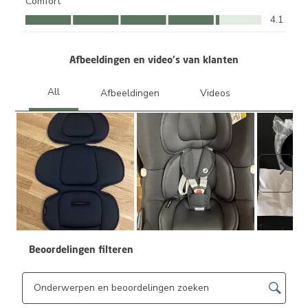
Comfort
Comfort, 4.1 van 5
4.1
Afbeeldingen en video's van klanten
Volge
Beoordelingen filteren
Onderwerpen en beoordelingen zoeken per regio