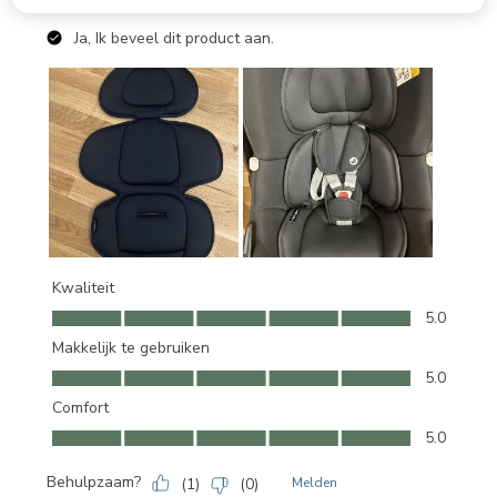
Leistungs-Verhältnis, Praktische Eigenschaften
Ja, Ik beveel dit product aan.
Kwaliteit
Kwaliteit, 5.0 van 5
5.0
Makkelijk te gebruiken
Makkelijk te gebruiken, 5.0 van 5
5.0
Comfort
Comfort, 5.0 van 5
5.0
Behulpzaam?
(
1
)
(
0
)
Melden