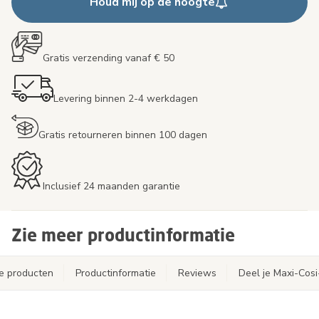
Houd mij op de hoogte
Gratis verzending vanaf € 50
Levering binnen 2-4 werkdagen
Gratis retourneren binnen 100 dagen
Inclusief 24 maanden garantie
Zie meer productinformatie
e producten
Productinformatie
Reviews
Deel je Maxi-Cos