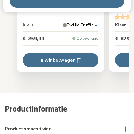
Pebble 360 Pro²
360 P
Alles afwijzen
bund
4.5
(129)
Kleur
Twillic Truffle
Kleur
€ 259,99
€ 879,9
Op voorraad
In winkelwagen
Productinformatie
Productomschrijving