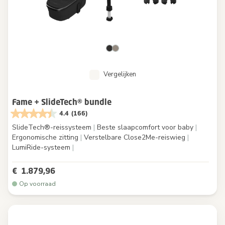
Vergelijken
Fame + SlideTech® bundle
4.4
(166)
SlideTech®-reissysteem
|
Beste slaapcomfort voor baby
|
Ergonomische zitting
|
Verstelbare Close2Me-reiswieg
|
LumiRide-systeem
|
€ 1.879,96
Op voorraad