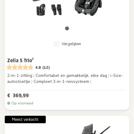
Vergelijken
Zelia S Trio²
4.8
(12)
2-in-1-zitting
|
Comfortabel en gemakkelijk, elke dag
|
i-Size-
autostoeltje
|
Compleet 3-in-1-reissysteem
|
€ 369,99
Op voorraad