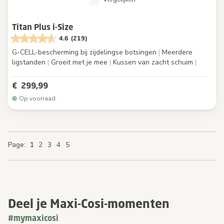
Titan Plus i-Size
4.6
(219)
G-CELL-bescherming bij zijdelingse botsingen
|
Meerdere
ligstanden
|
Groeit met je mee
|
Kussen van zacht schuim
|
€ 299,99
Op voorraad
You're currently reading page
Page
Page
Page
Page
Page
Page
Page
1
2
3
4
5
Deel je Maxi-Cosi-momenten
#mymaxicosi