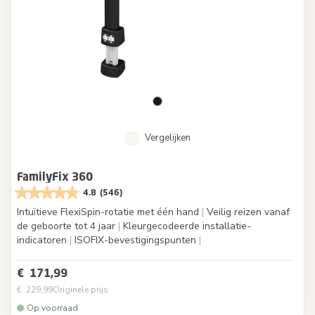
Vergelijken
FamilyFix 360
4.8
(546)
Intuïtieve FlexiSpin-rotatie met één hand
|
Veilig reizen vanaf
de geboorte tot 4 jaar
|
Kleurgecodeerde installatie-
indicatoren
|
ISOFIX-bevestigingspunten
|
€ 171,99
€ 229,99
Originele prijs
Op voorraad