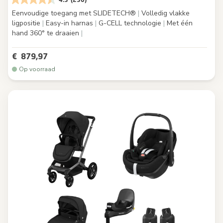
Eenvoudige toegang met SLIDETECH®
|
Volledig vlakke
ligpositie
|
Easy-in harnas
|
G-CELL technologie
|
Met één
hand 360° te draaien
|
€ 879,97
Op voorraad