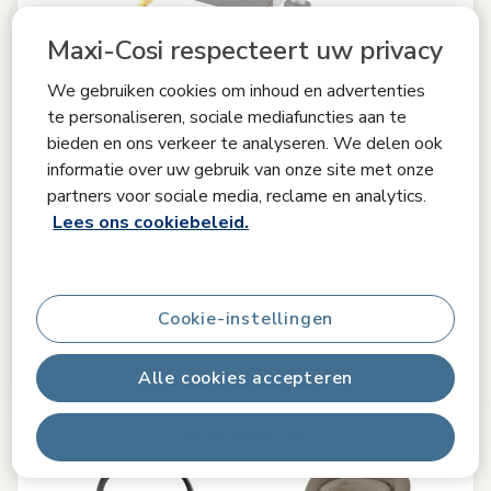
Maxi-Cosi respecteert uw privacy
+3
We gebruiken cookies om inhoud en advertenties
te personaliseren, sociale mediafuncties aan te
Vergelijken
bieden en ons verkeer te analyseren. We delen ook
informatie over uw gebruik van onze site met onze
partners voor sociale media, reclame en analytics.
Pearl 360 Pro
Lees ons cookiebeleid.
4.7
(161)
Eenvoudige toegang met SLIDETECH®
|
Superieure
slaaphoudingen
|
Easy-in harnas
|
G-CELL technologie voor
bescherming bij zijdelingse botsingen
|
Intuïtieve FlexiSpin-
rotatie met één hand
|
Cookie-instellingen
€ 349,99
Alle cookies accepteren
Op voorraad
Alles afwijzen