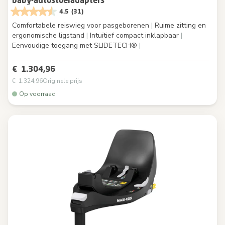
4.5
(31)
Comfortabele reiswieg voor pasgeborenen
|
Ruime zitting en
ergonomische ligstand
|
Intuïtief compact inklapbaar
|
Eenvoudige toegang met SLIDETECH®
|
€ 1.304,96
€ 1.324,96
Originele prijs
Op voorraad