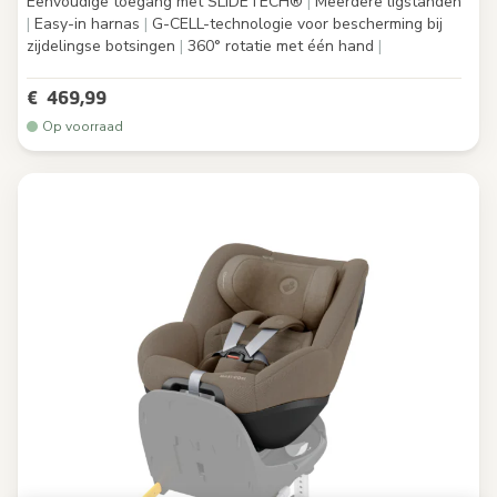
Eenvoudige toegang met SLIDETECH®
|
Meerdere ligstanden
|
Easy-in harnas
|
G-CELL-technologie voor bescherming bij
zijdelingse botsingen
|
360° rotatie met één hand
|
€ 469,99
Op voorraad