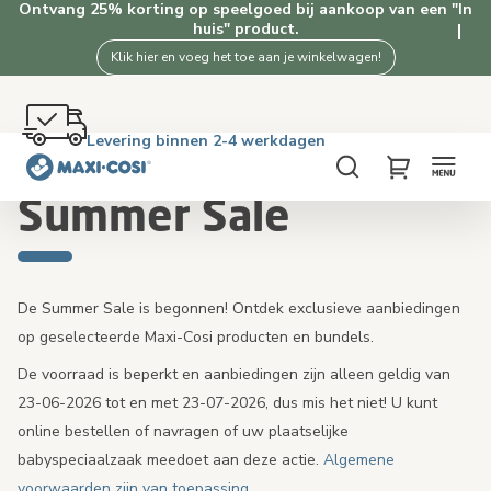
Ontvang 25% korting op speelgoed bij aankoop van een "In
huis" product.
Klik hier en voeg het toe aan je winkelwagen!
Gratis retourneren binnen 100 dagen
Levering binnen 2-4 werkdagen
Gratis verzending vanaf €50. Shop nu!
4.3★ van 1K+ tevreden klanten
Home
Summer Sale
Zoek
My Cart
Summer Sale
De Summer Sale is begonnen! Ontdek exclusieve aanbiedingen
op geselecteerde Maxi-Cosi producten en bundels.
De voorraad is beperkt en aanbiedingen zijn alleen geldig van
23-06-2026 tot en met 23-07-2026, dus mis het niet! U kunt
online bestellen of navragen of uw plaatselijke
babyspeciaalzaak meedoet aan deze actie.
Algemene
voorwaarden zijn van toepassing
.