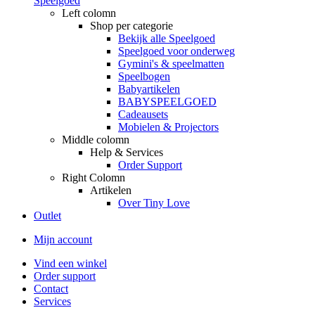
Speelgoed
Left colomn
Shop per categorie
Bekijk alle Speelgoed
Speelgoed voor onderweg
Gymini's & speelmatten
Speelbogen
Babyartikelen
BABYSPEELGOED
Cadeausets
Mobielen & Projectors
Middle colomn
Help & Services
Order Support
Right Colomn
Artikelen
Over Tiny Love
Outlet
Mijn account
Vind een winkel
Order support
Contact
Services