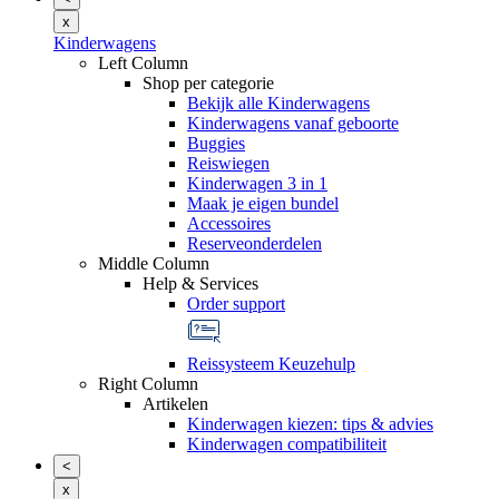
x
Kinderwagens
Left Column
Shop per categorie
Bekijk alle Kinderwagens
Kinderwagens vanaf geboorte
Buggies
Reiswiegen
Kinderwagen 3 in 1
Maak je eigen bundel
Accessoires
Reserveonderdelen
Middle Column
Help & Services
Order support
Reissysteem Keuzehulp
Right Column
Artikelen
Kinderwagen kiezen: tips & advies
Kinderwagen compatibiliteit
<
x