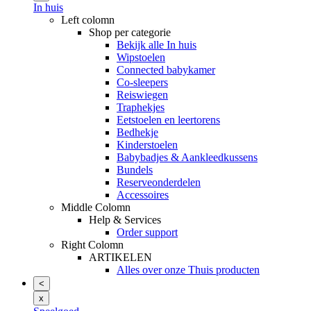
In huis
Left colomn
Shop per categorie
Bekijk alle In huis
Wipstoelen
Connected babykamer
Co-sleepers
Reiswiegen
Traphekjes
Eetstoelen en leertorens
Bedhekje
Kinderstoelen
Babybadjes & Aankleedkussens
Bundels
Reserveonderdelen
Accessoires
Middle Colomn
Help & Services
Order support
Right Colomn
ARTIKELEN
Alles over onze Thuis producten
<
x