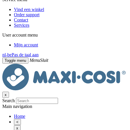
Vind een winkel
Order support
Contact
Services
User account menu
Mijn account
nl-be
Pas de taal aan
Menu
Sluit
Toggle menu
x
Search
Main navigation
Home
<
x