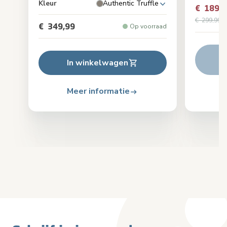
Kleur
Authentic Truffle
€ 189,9
Or
€ 299,99
pr
€ 349,99
Op voorraad
In winkelwagen
Meer informatie