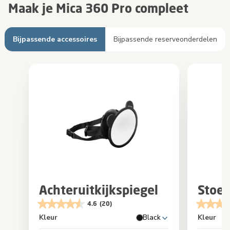
Maak je Mica 360 Pro compleet
Bijpassende accessoires
Bijpassende reserveonderdelen
Achteruitkijkspiegel
Stoe
4.6
(20)
Kleur
Black
Kleur