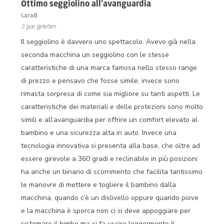
Ottimo seggiolino all’avanguardia
LaraB
2 jaar geleden
Il seggiolino è davvero uno spettacolo. Avevo già nella
seconda macchina un seggiolino con le stesse
caratteristiche di una marca famosa nello stesso range
di prezzo e pensavo che fosse simile, invece sono
rimasta sorpresa di come sia migliore su tanti aspetti. Le
caratteristiche dei materiali e delle protezioni sono molto
simili e all’avanguardia per offrire un comfort elevato al
bambino e una sicurezza alta in auto. Invece una
tecnologia innovativa si presenta alla base, che oltre ad
essere girevole a 360 gradi e reclinabile in più posizioni
ha anche un binario di scorrimento che facilita tantissimo
le manovre di mettere e togliere il bambino dalla
macchina, quando c’è un dislivello oppure quando piove
e la macchina è sporca non ci si deve appoggiare per
sistemare il bimbo ma si fa uscire leggermente il