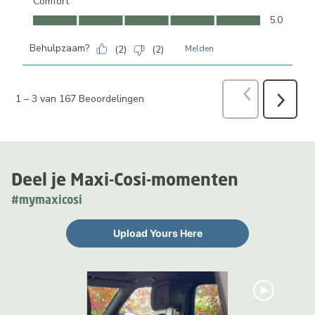
Comfort
Comfort, 5.0 van 5
5.0
Behulpzaam?
(
2
)
(
2
)
Melden
Vorige
Beoord
1
–
3 van 167
Beoordelingen
Volgend
Beoorde
Deel je Maxi-Cosi-momenten
#mymaxicosi
Upload Yours Here
Media Carousel
Carousel with product photos. Use the previous and next buttons 