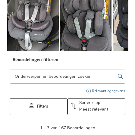
Volge
Beoordelingen filteren
Onderwerpen en beoordelingen zoeken per regio
Geef
Relevantiegegevens
Sorteren op
Filters
Meest relevant
1
1
–
3 van 167
Beoordelingen
tot