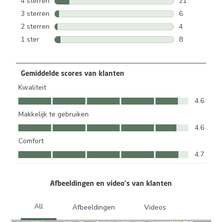
4 sterren
sterren
21
21 beoordelin
3 sterren
sterren
6
6 beoordeling
2 sterren
sterren
4
4 beoordeling
1 ster
sterren
8
8 beoordeling
Gemiddelde scores van klanten
Kwaliteit
Kwaliteit, 4.6 van 5
4.6
Makkelijk te gebruiken
Makkelijk te gebruiken, 4.6 van 5
4.6
Comfort
Comfort, 4.7 van 5
4.7
Afbeeldingen en video's van klanten