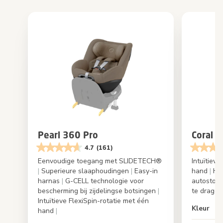
Pearl 360 Pro
Coral 
4.7
(161)
Eenvoudige toegang met SLIDETECH®
Intuïtieve
|
Superieure slaaphoudingen
|
Easy-in
hand
|
Het
harnas
|
G-CELL technologie voor
autostoel
bescherming bij zijdelingse botsingen
|
te drage
Intuïtieve FlexiSpin-rotatie met één
Kleur
hand
|