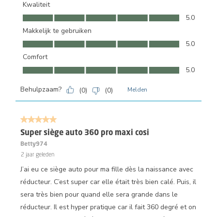
Kwaliteit
Kwaliteit, 5.0 van 5
5.0
Makkelijk te gebruiken
Makkelijk te gebruiken, 5.0 van 5
5.0
Comfort
Comfort, 5.0 van 5
5.0
Behulpzaam?
(
0
)
(
0
)
Melden
5 van 5 sterren.
Super siège auto 360 pro maxi cosi
Betty974
2 jaar geleden
J’ai eu ce siège auto pour ma fille dès la naissance avec
réducteur. C’est super car elle était très bien calé. Puis, il
sera très bien pour quand elle sera grande dans le
réducteur. Il est hyper pratique car il fait 360 degré et on