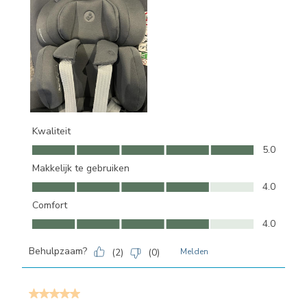
Kwaliteit
Kwaliteit, 5.0 van 5
5.0
Makkelijk te gebruiken
Makkelijk te gebruiken, 4.0 van 5
4.0
Comfort
Comfort, 4.0 van 5
4.0
Behulpzaam?
(
2
)
(
0
)
Melden
5 van 5 sterren.