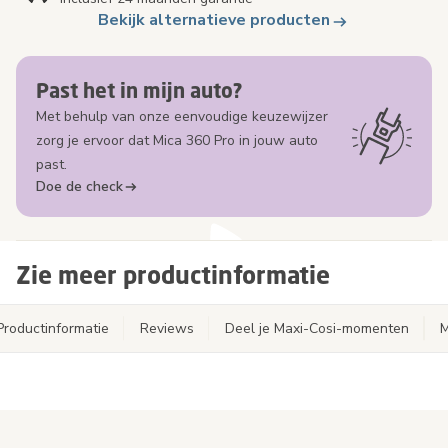
Bekijk alternatieve producten
Past het in mijn auto?
Met behulp van onze eenvoudige keuzewijzer
zorg je ervoor dat Mica 360 Pro in jouw auto
past.
Doe de check
Zie meer productinformatie
Productinformatie
Reviews
Deel je Maxi-Cosi-momenten
M