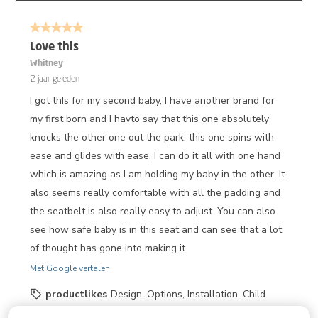
3
van
5 van 5 sterren.
167
Beoordelingen.
Love this
Whitney
2 jaar geleden
I got thIs for my second baby, I have another brand for
my first born and I havto say that this one absolutely
knocks the other one out the park, this one spins with
ease and glides with ease, I can do it all with one hand
which is amazing as I am holding my baby in the other. It
also seems really comfortable with all the padding and
the seatbelt is also really easy to adjust. You can also
see how safe baby is in this seat and can see that a lot
of thought has gone into making it.
Met Google vertalen
productlikes
Design, Options, Installation, Child
comfort, Quality, Value for money, Connection, Safety