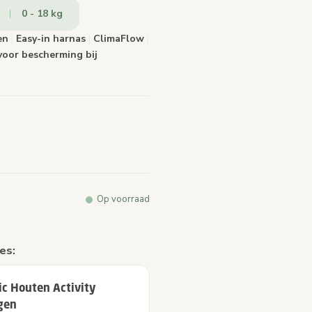
alink.
0 - 18 kg
ien
|
Easy-in harnas
|
ClimaFlow
|
voor bescherming bij
Op voorraad
es:
c Houten Activity
gen