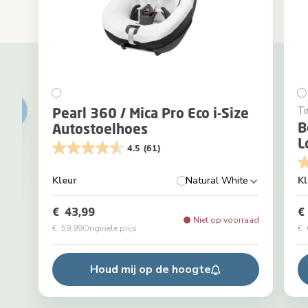
Ti
Pearl 360 / Mica Pro Eco i-Size
B
Autostoelhoes
L
4.5
(61)
Kleur
Natural White
Kl
€ 43,99
€
Niet op voorraad
€ 59,99
Originele prijs
€ 
Houd mij op de hoogte