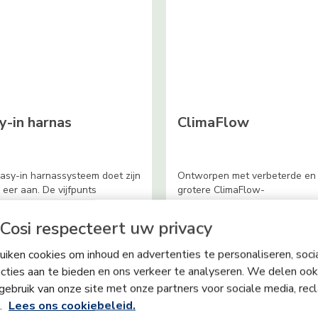
y-in harnas
ClimaFlow
asy-in harnassysteem doet zijn
Ontworpen met verbeterde en
eer aan. De vijfpunts
grotere ClimaFlow-
gheidsgordel is speciaal
ventilatiepanelen en ademend
rpen zodat je je kleintje snel
schuim, waardoor luchtcirculat
Cosi respecteert uw privacy
nvoudig in en uit de auto kunt
wordt verbeterd en het stoeltj
altijd de juiste temperatuur voo
iken cookies om inhoud en advertenties te personaliseren, soci
kind heeft.
cties aan te bieden en ons verkeer te analyseren. We delen ook
gebruik van onze site met onze partners voor sociale media, rec
s.
Lees ons cookiebeleid.