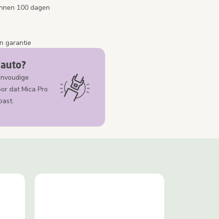
binnen 100 dagen
n garantie
 auto?
envoudige
oor dat Mica Pro
past.