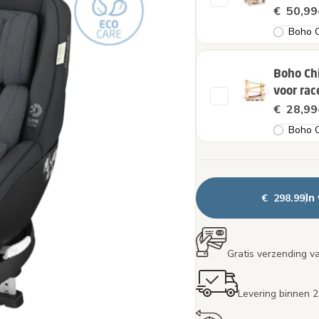
€ 50,99
Boho C
Boho Chi
voor rac
€ 28,99
Boho C
In
€ 298.99
Gratis verzending v
Levering binnen 