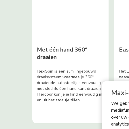
Met één hand 360°
Eas
draaien
FlexiSpin is een slim, ingebouwd
Het E
draaisysteem waarmee je 360°
naam 
draaiende autostoeltjes eenvoudig
veili
met slechts één hand kunt draaien.
ontwo
Maxi-
Hierdoor kun je je kind eenvoudig in
en ee
en uit het stoeltje tillen.
tillen.
We gebru
mediafun
over uw 
analytic