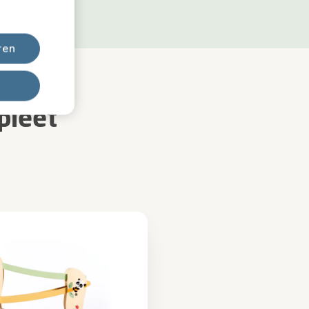
ren
pleet