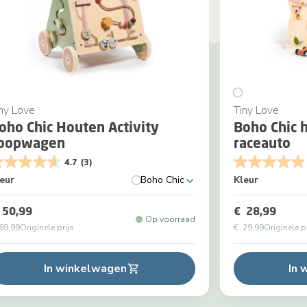
ny Love
Tiny Love
oho Chic Houten Activity
Boho Chic 
oopwagen
raceauto
4.7
(3)
eur
Boho Chic
Kleur
 50,99
€ 28,99
Op voorraad
69,99
Originele prijs
€ 29,99
Originele p
In winkelwagen
In 