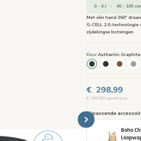
pagin
0 - 4 J
40 - 105 cm
Met één hand 360° draa
G-CELL 2.0-technologie 
zijdelingse botsingen
Kleur
Authentic Graphite
€ 298,99
€ 399,99
Originele prijs
Bijpassende accessoir
Boho Chi
Loopwa