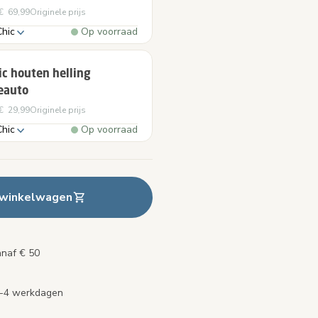
€ 69,99
Originele prijs
hic
Op voorraad
c houten helling
eauto
€ 29,99
Originele prijs
hic
Op voorraad
 winkelwagen
anaf € 50
2-4 werkdagen