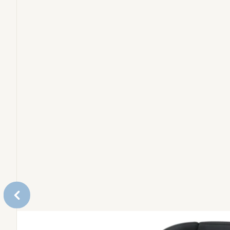
Babybadjes & Aankleedkussens
Bundels
Reserveonderdelen
Accessoires