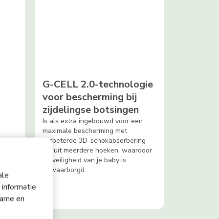
G-CELL 2.0-technologie
voor bescherming bij
zijdelingse botsingen
Is als extra ingebouwd voor een
maximale bescherming met
verbeterde 3D-schokabsorbering
ie
vanuit meerdere hoeken, waardoor
e
de veiligheid van je baby is
r je
gewaarborgd.
ale
 informatie
lame en