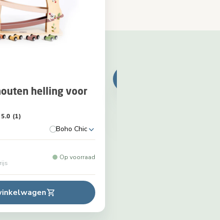
houten helling voor
5.0
(1)
Boho Chic
Op voorraad
rijs
winkelwagen