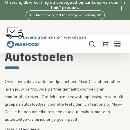
Ontvang 25% korting op speelgoed bij aankoop van een "In
huis" product.
Klik hier en voeg het toe aan je winkelwagen!
Gratis retourneren binnen 100 dagen
Levering binnen 2-4 werkdagen
Gratis verzending vanaf €50. Shop nu!
4.3★ van 1K+ tevreden klanten
Home
Autostoelen
Zoek
My Cart
Autostoelen
Onze innovatieve autostoeltjes hebben Maxi-Cosi al tientallen
jaren jouw vertrouwde partner gemaakt voor veilig en
comfortabel reizen. Ontdek onze nieuwste oplossingen voor alle
groepen autostoeltjes, voor alle leeftijden. En laat ons bij Maxi-
Cosi je helpen om elke reis eenvoudig te maken, met een
autostoeltje
die bij jou en je gezin past!
Onze Categorieën: