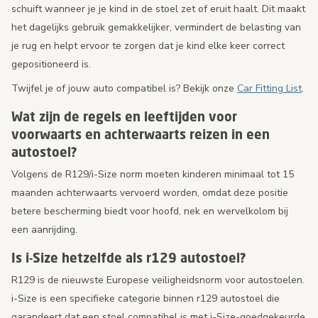
schuift wanneer je je kind in de stoel zet of eruit haalt. Dit maakt
het dagelijks gebruik gemakkelijker, vermindert de belasting van
je rug en helpt ervoor te zorgen dat je kind elke keer correct
gepositioneerd is.
Twijfel je of jouw auto compatibel is? Bekijk onze
Car Fitting List
.
Wat zijn de regels en leeftijden voor
voorwaarts en achterwaarts reizen in een
autostoel?
Volgens de R129/i-Size norm moeten kinderen minimaal tot 15
maanden achterwaarts vervoerd worden, omdat deze positie
betere bescherming biedt voor hoofd, nek en wervelkolom bij
een aanrijding.
Is i-Size hetzelfde als r129 autostoel?
R129 is de nieuwste Europese veiligheidsnorm voor autostoelen.
i-Size is een specifieke categorie binnen r129 autostoel die
garandeert dat een stoel compatibel is met i-Size-goedgekeurde