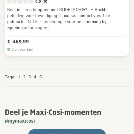
0.0
(0)
Snel in- en uitstappen met SLIDETECH®2
|
E-Buckle
geleiding voor bevestiging
|
Luxueus comfort vanaf de
geboorte
|
G-CELL-technologie voor bescherming bij
zijdelingse botsingen
|
€ 469,99
Op voorraad
You're currently reading page
Page
Page
Page
Page
Page
Page
Page
1
2
3
4
5
Deel je Maxi-Cosi-momenten
#mymaxicosi