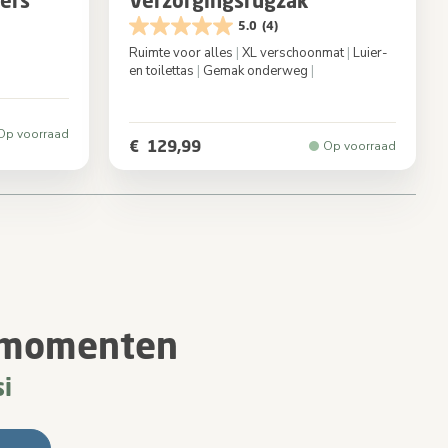
ters
Verzorgingsrugzak
5.0
(4)
Ruimte voor alles
|
XL verschoonmat
|
Luier-
en toilettas
|
Gemak onderweg
|
Black
Kleur
Ink Black
Op voorraad
€ 129,99
Op voorraad
i-momenten
i