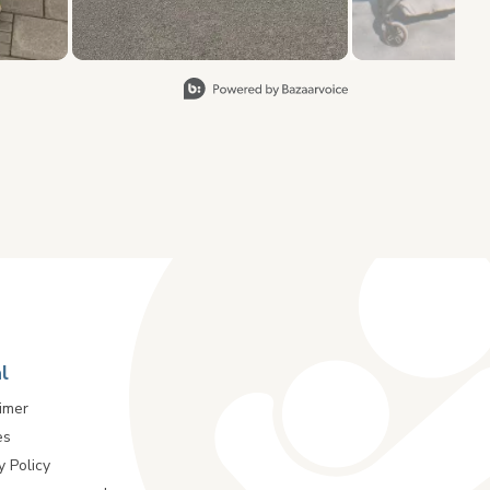
l
imer
es
y Policy