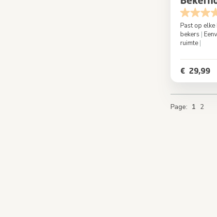
Bekerh
Past op elk
bekers
|
Eenv
ruimte
|
Kleur
€ 29,99
You're c
Page
Pa
Pa
Page
1
2