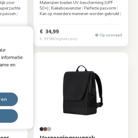
lijk voor
Materialen bieden UV-bescherming (UPF
uperzachte
50+)
|
Kiekeboevenster
|
Perfecte pasvorm
|
e passen
|
Kan op meerdere manieren worden gebruikt
|
Kleur
Black
White
€ 34,99
Op voorraad
Op voorraad
€ 39,99
Originele prijs
ale
 informatie
lame en
ren