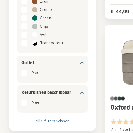
Kleur
Bruin
Crème
€ 44,99
Groen
Grijs
Wit
Transparent
Outlet
Nee
Refurbished beschikbaar
Nee
Oxford 
Alle filters wissen
2-in-1 voet