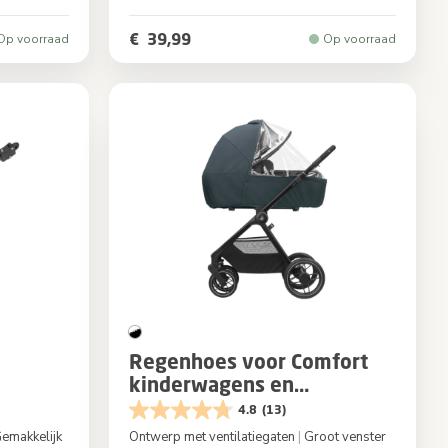
c Truffle
Kleur
Cristal
€ 39,99
Op voorraad
Op voorraad
Regenhoes voor Comfort
kinderwagens en
reiswiegen
4.8
(13)
emakkelijk
Ontwerp met ventilatiegaten
|
Groot venster