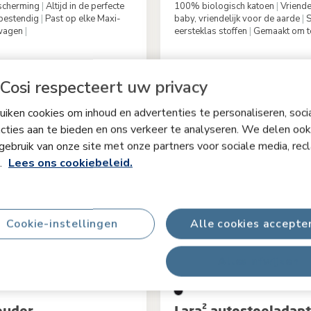
scherming
|
Altijd in de perfecte
100% biologisch katoen
|
Vriende
bestendig
|
Past op elke Maxi-
baby, vriendelijk voor de aarde
|
S
rwagen
|
eersteklas stoffen
|
Gemaakt om t
Black
Kleur
Cosi respecteert uw privacy
€ 44,99
Op voorraad
iken cookies om inhoud en advertenties te personaliseren, soci
cties aan te bieden en ons verkeer te analyseren. We delen ook
gebruik van onze site met onze partners voor sociale media, rec
s.
Lees ons cookiebeleid.
Cookie-instellingen
Alle cookies accepte
Alles afwijzen