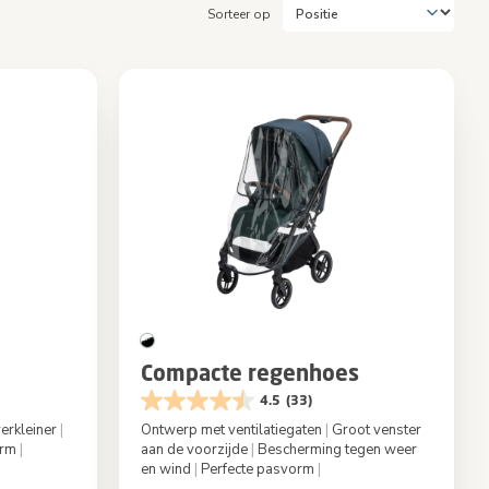
Sorteer op
Compacte regenhoes
4.5
(33)
erkleiner
|
Ontwerp met ventilatiegaten
|
Groot venster
orm
|
aan de voorzijde
|
Bescherming tegen weer
en wind
|
Perfecte pasvorm
|