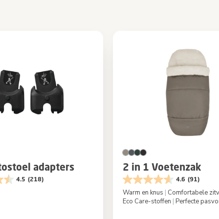
ostoel adapters
2 in 1 Voetenzak
4.5
(218)
4.6
(91)
Warm en knus
|
Comfortabele zitv
Eco Care-stoffen
|
Perfecte pasv