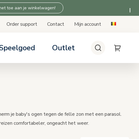
 het toe aan je winkelwagen!
Order support
Contact
Mijn account
Speelgoed
Outlet
Zoek
My Cart
stoeltjes
en: tips & advies
 Thuis producten
ompatibility
patibiliteit
rm je baby's ogen tegen de felle zon met een parasol.
reizen comfortabeler, ongeacht het weer.