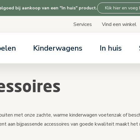
goed bij aankoop van een "In huis" product.
Klik hier en voeg
Services
Vind een winkel
Skip
to
Content
oelen
Kinderwagens
In huis
LP & SERVICES
LP & SERVICES
LP & SERVICES
LP & SERVICES
ARTIKELEN
ARTIKELEN
ARTIKELEN
ARTIKELEN
dagen gratis uitproberen
r support
r support
r support
Alles over auto
Kinderwagen kiez
Alles over onze
Over Tiny Love
essoires
r support
overzicht base c
Kinderwagen com
ostoel keuzehulp
buiten met onze zachte, warme kinderwagen voetenzak of besche
nt aan bijpassende accessoires van goede kwaliteit maakt het 