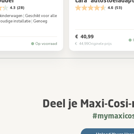
ouder
Lara² autostoeladap
4.3
(28)
4.6
(53)
e kinderwagen
|
Geschikt voor alle
oudige installatie
|
Genoeg
Kleur
Black
€ 40,99
Op voorraad
€ 44,99
Originele prijs
urrently reading page
ge
ge
Deel je Maxi-Cos
#mymaxicos