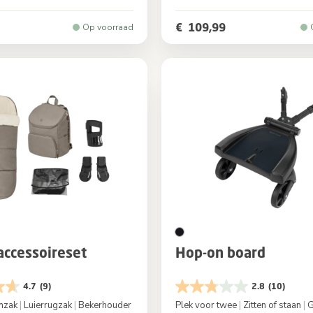
Black
Kleur
Twilli
€ 109,99
Op voorraad
accessoireset
Hop-on board
4.7
(9)
2.8
(10)
enzak
|
Luierrugzak
|
Bekerhouder
Plek voor twee
|
Zitten of staan
|
G