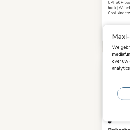
UPF 50+-be
hoek
|
Water
Cosi-kinde
Kleur
Maxi-
€ 49,99
We gebru
mediafun
over uw 
analytic