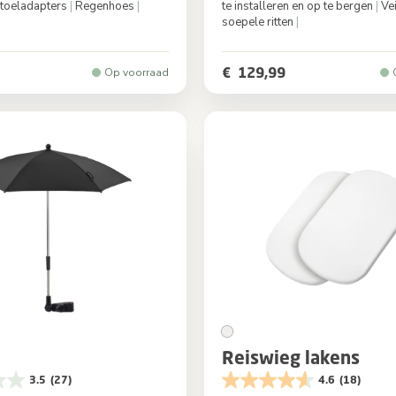
toeladapters
|
Regenhoes
|
te installeren en op te bergen
|
Vei
soepele ritten
|
Twillic Truffle
Kleur
€ 129,99
Op voorraad
Reiswieg lakens
3.5
(27)
4.6
(18)