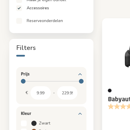
Babybadjes & Aankleedkussens
Accessoires
Bundels
Reserveonderdelen
Reserveonderdelen
Accessoires
Filters
Prijs
€
-
Babyaut
Kleur
Zwart