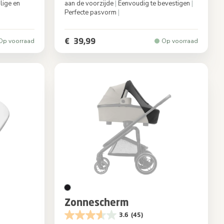
lige en
aan de voorzijde
|
Eenvoudig te bevestigen
|
Perfecte pasvorm
|
Black
Kleur
Cristal
€ 39,99
Op voorraad
Op voorraad
Zonnescherm
3.6
(45)