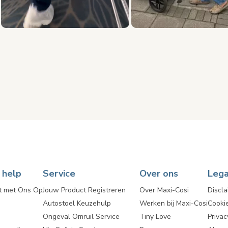
Slidepanel 1 of 5, Showing items 1 to 3 of 15.
 help
Service
Over ons
Lega
t met Ons Op
Jouw Product Registreren
Over Maxi-Cosi
Discla
Autostoel Keuzehulp
Werken bij Maxi-Cosi
Cooki
Ongeval Omruil Service
Tiny Love
Privac