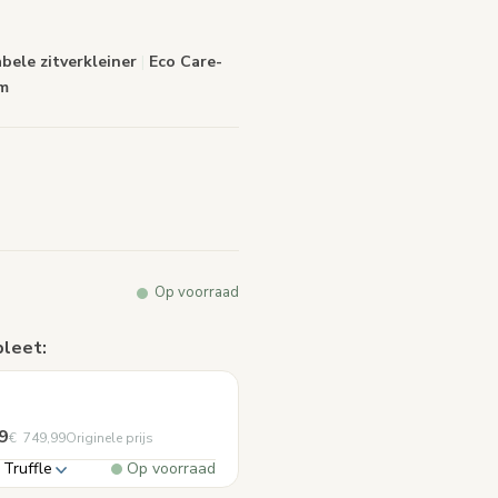
alink.
ele zitverkleiner
|
Eco Care-
m
Op voorraad
pleet:
9
€ 749,99
Originele prijs
 Truffle
Op voorraad