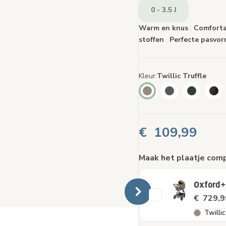
pagin
0 - 3.5 J
Warm en knus
|
Comfortab
stoffen
|
Perfecte pasvor
Kleur
Twillic Truffle
€ 109,99
Maak het plaatje com
Oxford+
€ 729,9
Twillic