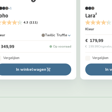
+1
oho
Lara²
4.3
(111)
Kleur
eur
Twillic Truffle
€ 179,99
 349,99
Op voorraad
€ 199,99
Originele 
Vergelijken
Vergelijken
In winkelwagen
In 