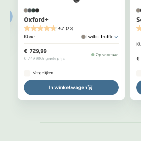
Oxford+
S
4.7
(75)
Kleur
Twillic Truffle
Kl
€ 729,99
Op voorraad
€
€ 749,99
Originele prijs
Vergelijken
In winkelwagen