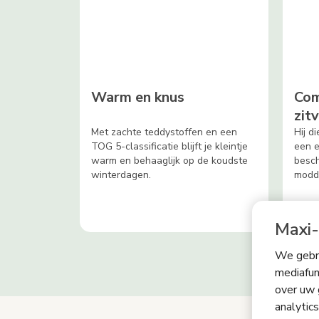
Warm en knus
Com
zit
Met zachte teddystoffen en een
Hij d
TOG 5-classificatie blijft je kleintje
een e
warm en behaaglijk op de koudste
besc
winterdagen.
modde
Maxi-
We gebru
mediafun
over uw 
analytic