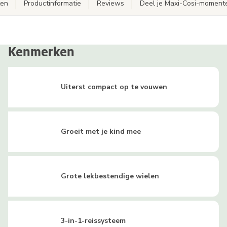
ten
Productinformatie
Reviews
Deel je Maxi-Cosi-moment
Kenmerken
Uiterst compact op te vouwen
Groeit met je kind mee
Grote lekbestendige wielen
3-in-1-reissysteem