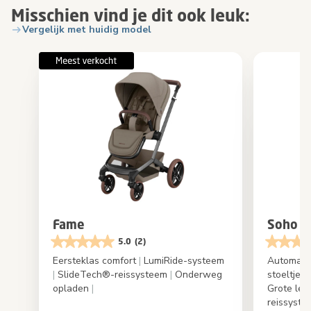
Misschien vind je dit ook leuk:
Vergelijk met huidig model
Fame
Soho
5.0
(2)
Eersteklas comfort
|
LumiRide-systeem
Automati
|
SlideTech®-reissysteem
|
Onderweg
stoeltje 
opladen
|
Grote lek
reissyst