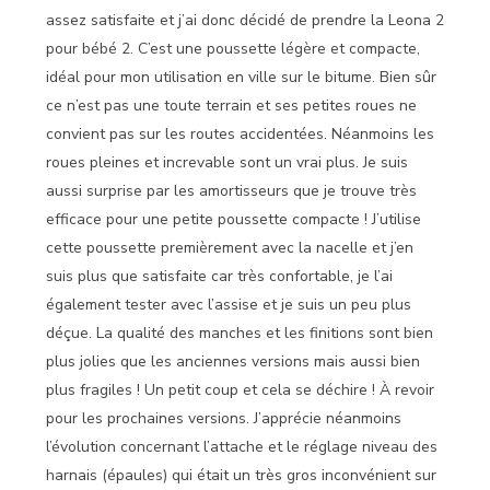
assez satisfaite et j’ai donc décidé de prendre la Leona 2
pour bébé 2. C’est une poussette légère et compacte,
idéal pour mon utilisation en ville sur le bitume. Bien sûr
ce n’est pas une toute terrain et ses petites roues ne
convient pas sur les routes accidentées. Néanmoins les
roues pleines et increvable sont un vrai plus. Je suis
aussi surprise par les amortisseurs que je trouve très
efficace pour une petite poussette compacte ! J’utilise
cette poussette premièrement avec la nacelle et j’en
suis plus que satisfaite car très confortable, je l’ai
également tester avec l’assise et je suis un peu plus
déçue. La qualité des manches et les finitions sont bien
plus jolies que les anciennes versions mais aussi bien
plus fragiles ! Un petit coup et cela se déchire ! À revoir
pour les prochaines versions. J’apprécie néanmoins
l’évolution concernant l’attache et le réglage niveau des
harnais (épaules) qui était un très gros inconvénient sur