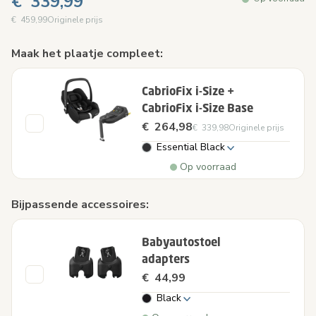
€ 339,99
€ 459,99
Originele prijs
Maak het plaatje compleet:
CabrioFix i-Size +
CabrioFix i-Size Base
€ 264,98
€ 339,98
Originele prijs
Essential Black
Op voorraad
Bijpassende accessoires:
Babyautostoel
adapters
€ 44,99
Black