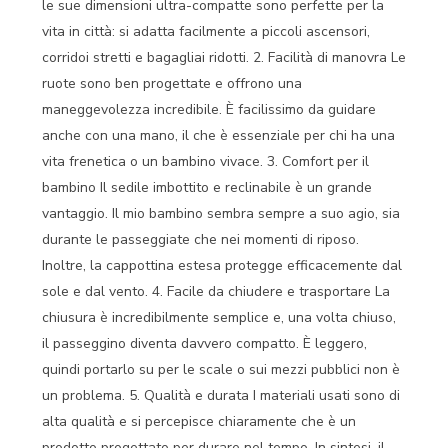
le sue dimensioni ultra-compatte sono perfette per la
vita in città: si adatta facilmente a piccoli ascensori,
corridoi stretti e bagagliai ridotti. 2. Facilità di manovra Le
ruote sono ben progettate e offrono una
maneggevolezza incredibile. È facilissimo da guidare
anche con una mano, il che è essenziale per chi ha una
vita frenetica o un bambino vivace. 3. Comfort per il
bambino Il sedile imbottito e reclinabile è un grande
vantaggio. Il mio bambino sembra sempre a suo agio, sia
durante le passeggiate che nei momenti di riposo.
Inoltre, la cappottina estesa protegge efficacemente dal
sole e dal vento. 4. Facile da chiudere e trasportare La
chiusura è incredibilmente semplice e, una volta chiuso,
il passeggino diventa davvero compatto. È leggero,
quindi portarlo su per le scale o sui mezzi pubblici non è
un problema. 5. Qualità e durata I materiali usati sono di
alta qualità e si percepisce chiaramente che è un
prodotto progettato per durare nel tempo. In sintesi, il