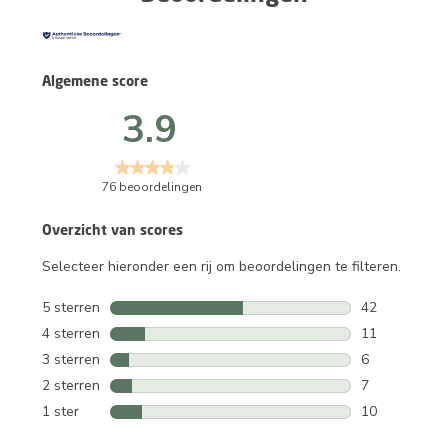
Algemene score
3.9
76 beoordelingen
Overzicht van scores
Selecteer hieronder een rij om beoordelingen te filteren.
5 sterren
sterren
42
42 beoordelin
4 sterren
sterren
11
11 beoordelin
3 sterren
sterren
6
6 beoordeling
2 sterren
sterren
7
7 beoordeling
1 ster
sterren
10
10 beoordelin