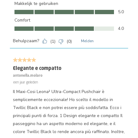
Makkelijk te gebruiken
Makkelijk te gebruiken, 5.0 van 5
5.0
Comfort
Comfort, 4.0 van 5
4.0
Behulpzaam?
(
1
)
(
0
)
Melden
5 van 5 sterren.
Elegante e compatto
antonella.molaro
een jaar geleden
Il Maxi-Cosi Leona² Ultra-Compact Pushchair è
semplicemente eccezionale! Ho scelto il modello in
Twillic Black e non potrei essere più soddisfatta. Ecco i
principali punti di forza. 1 Design elegante e compatto Il
passeggino ha un aspetto moderno ed elegante, e il
colore Twillic Black lo rende ancora più raffinato. Inoltre,