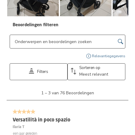
Beoordelingen filteren
Onderwerpen en beoordelingen zoeken per regio
Geef
Relevantiegegevens
Sorteren op
Filters
Meest relevant
1
1
–
3 van 76
Beoordelingen
tot
3
van
5 van 5 sterren.
76
Beoordelingen.
Versatilità in poco spazio
Ilaria T
een jaar geleden