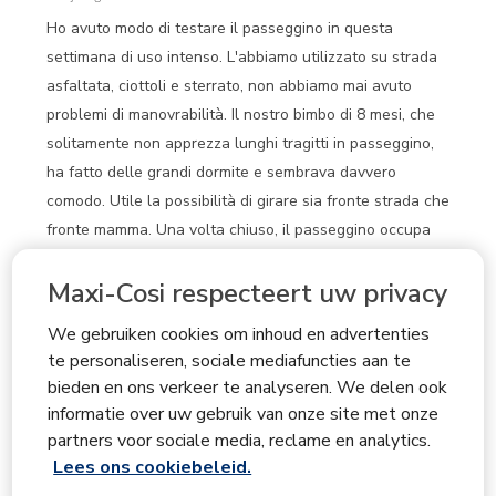
Ho avuto modo di testare il passeggino in questa
settimana di uso intenso. L'abbiamo utilizzato su strada
asfaltata, ciottoli e sterrato, non abbiamo mai avuto
problemi di manovrabilità. Il nostro bimbo di 8 mesi, che
solitamente non apprezza lunghi tragitti in passeggino,
ha fatto delle grandi dormite e sembrava davvero
comodo. Utile la possibilità di girare sia fronte strada che
fronte mamma. Una volta chiuso, il passeggino occupa
davvero poco spazio. La chiusura è abbastanza
Maxi-Cosi respecteert uw privacy
semplice, non facilissima però con una mano sola. Siamo
al momento molto soddisfatti, forse il prezzo di vendita è
We gebruiken cookies om inhoud en advertenties
un pochino elevato.
te personaliseren, sociale mediafuncties aan te
Met Google vertalen
bieden en ons verkeer te analyseren. We delen ook
informatie over uw gebruik van onze site met onze
productlikes
Design, Comfort per il bambino
partners voor sociale media, reclame en analytics.
Ja, Ik beveel dit product aan.
Lees ons cookiebeleid.