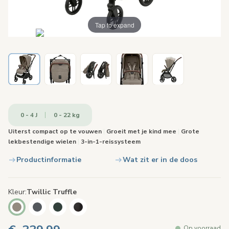
Tap to expand
0 - 4 J
0 - 22 kg
Uiterst compact op te vouwen
|
Groeit met je kind mee
|
Grote
lekbestendige wielen
|
3-in-1-reissysteem
Productinformatie
Wat zit er in de doos
Kleur
Twillic Truffle
Op voorraad