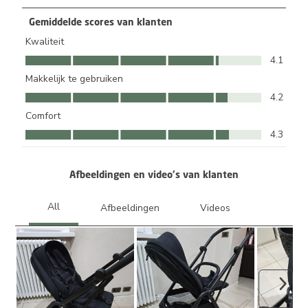
Gemiddelde scores van klanten
Kwaliteit
Kwaliteit, 4.1 van 5
4.1
Makkelijk te gebruiken
Makkelijk te gebruiken, 4.2 van 5
4.2
Comfort
Comfort, 4.3 van 5
4.3
Afbeeldingen en video's van klanten
Volge