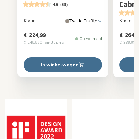
Cabri
4.5
(53)
Kleur
Twillic Truffle
Kleur
€ 224,99
€ 264,9
Op voorraad
€ 249,99
Originele prijs
€ 339,98
Or
In winkelwagen