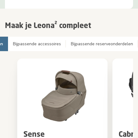
Maak je Leona² compleet
en
Bijpassende accessoires
Bijpassende reserveonderdelen
Sense
Cabri