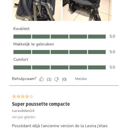
Kwaliteit
Kwaliteit, 5.0 van 5
5.0
Makkelijk te gebruiken
Makkelijk te gebruiken, 5.0 van 5
5.0
Comfort
Comfort, 5.0 van 5
5.0
Behulpzaam?
(
1
)
(
0
)
Melden
4 van 5 sterren.
Super poussette compacte
Lucasdolan10
een jaar geleden
Possédant déjà l’ancienne version de la Leona j’étais